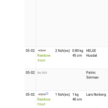
05‑02
2 fish(es)
0.80 kg
HELGE
Rainbow
45 cm
Husdal
trout
05‑02
Patric
No fish
Sörman
05‑02
1 fish(es)
1 kg
Lars Norberg
Rainbow
40 cm
trout