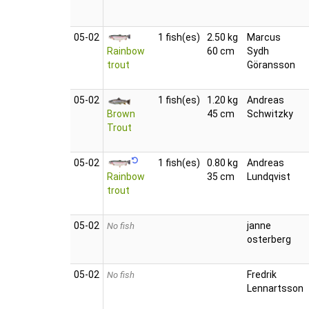
05‑02
1 fish(es)
2.50 kg
Marcus
Rainbow
60 cm
Sydh
trout
Göransson
05‑02
1 fish(es)
1.20 kg
Andreas
Brown
45 cm
Schwitzky
Trout
05‑02
1 fish(es)
0.80 kg
Andreas
Rainbow
35 cm
Lundqvist
trout
05‑02
janne
No fish
osterberg
05‑02
Fredrik
No fish
Lennartsson