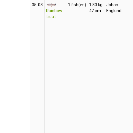
05‑03
1 fish(es)
1.80 kg
Johan
Rainbow
47 cm
Englund
trout