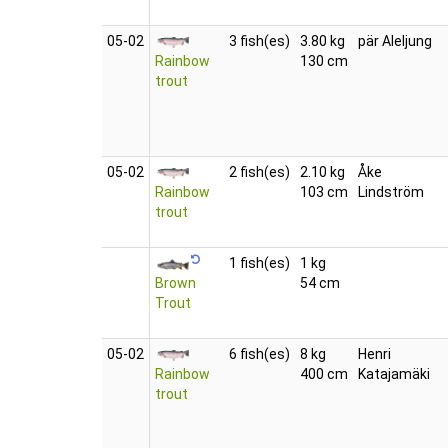
05‑02
3 fish(es)
3.80 kg
pär Aleljung
Rainbow
130 cm
trout
05‑02
2 fish(es)
2.10 kg
Åke
Rainbow
103 cm
Lindström
trout
1 fish(es)
1 kg
Brown
54 cm
Trout
05‑02
6 fish(es)
8 kg
Henri
Rainbow
400 cm
Katajamäki
trout