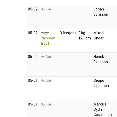
05‑02
Johan
No fish
Jonsson
05‑02
3 fish(es)
3 kg
Mikael
Rainbow
120 cm
Linder
trout
05‑02
Henrik
No fish
Ekesson
05‑01
Seppo
No fish
leppänen
05‑01
Marcus
No fish
Sydh
Göransson