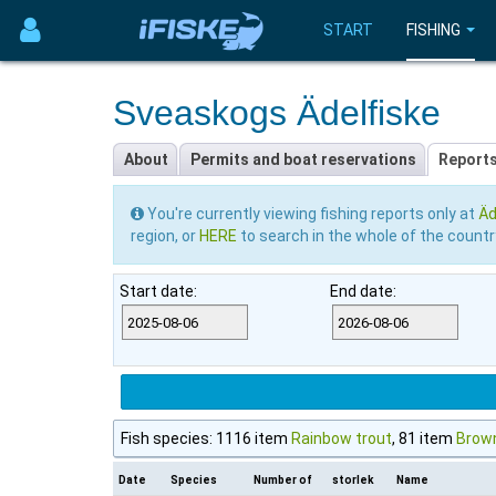
START
FISHING
Sveaskogs Ädelfiske
About
Permits and boat reservations
Report
You're currently viewing fishing reports only at
Äd
region, or
HERE
to search in the whole of the countr
Start date:
End date:
Fish species: 1116 item
Rainbow trout
, 81 item
Brow
Date
Species
Number of
storlek
Name