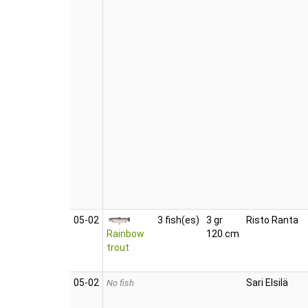
05‑02
3 fish(es)
3 gr
Risto Ranta
Rainbow
120 cm
trout
05‑02
Sari Elsilä
No fish