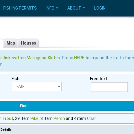
FISHING PERMITS
INFO
ABOUT
LOGIN
s
Map
Houses
elfiskevatten Malingsbo-Kloten
. Press
HERE
to expand the list to the
y.
Fish:
Free text:
n Trout
, 29 item
Pike
, 8 item
Perch
and 4 item
Char
.
Details