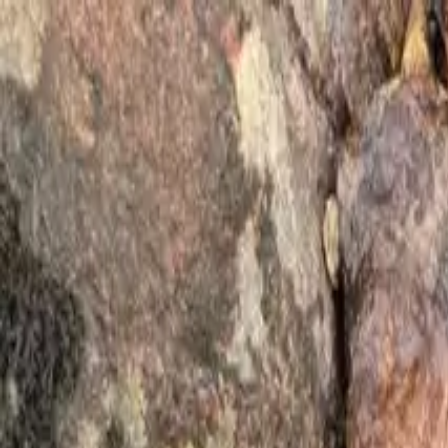
Osta kalastuslupa
Etsi kalavesiä
Saalisilmoitukset
FI
Saalisilmoitukset
Täällä voit hakea julkisista saalisilmoituksista.