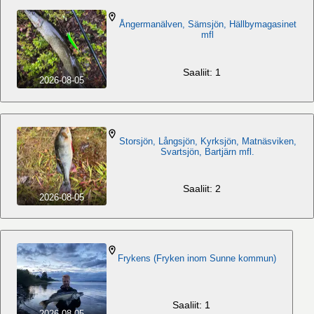
Ångermanälven, Sämsjön, Hällbymagasinet
mfl
Saaliit: 1
2026-08-05
Storsjön, Långsjön, Kyrksjön, Matnäsviken,
Svartsjön, Bartjärn mfl.
Saaliit: 2
2026-08-05
Frykens (Fryken inom Sunne kommun)
Saaliit: 1
2026-08-05