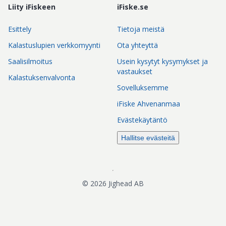
Liity iFiskeen
iFiske.se
Esittely
Tietoja meistä
Kalastuslupien verkkomyynti
Ota yhteyttä
Saalisilmoitus
Usein kysytyt kysymykset ja
vastaukset
Kalastuksenvalvonta
Sovelluksemme
iFiske Ahvenanmaa
Evästekäytäntö
Hallitse evästeitä
©
2026
Jighead AB