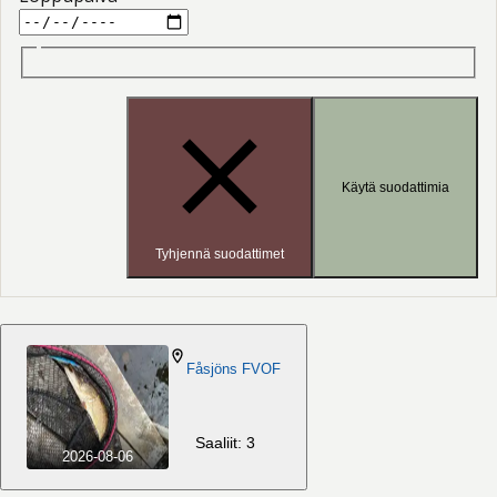
Käytä suodattimia
Tyhjennä suodattimet
Fåsjöns FVOF
Saaliit: 3
2026-08-06