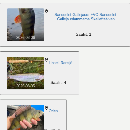
Sandselet-Gallejaurs FVO Sandselet-
Gallejaurdammarna Skellefteälven
Saaliit: 1
2026-08-06
Linsell-Ransjö
Saaliit: 4
2026-08-05
Örlen