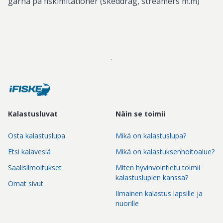
gärna på fiskimitationer (skeddrag, streamers m.m)
Kalastusluvat
Näin se toimii
Osta kalastuslupa
Mikä on kalastuslupa?
Etsi kalavesiä
Mikä on kalastuksenhoitoalue?
Saalisilmoitukset
Miten hyvinvointietu toimii
kalastuslupien kanssa?
Omat sivut
Ilmainen kalastus lapsille ja
nuorille