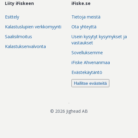
Liity iFiskeen
iFiske.se
Esittely
Tietoja meistä
Kalastuslupien verkkomyynti
Ota yhteyttä
Saalisilmoitus
Usein kysytyt kysymykset ja
vastaukset
Kalastuksenvalvonta
Sovelluksemme
iFiske Ahvenanmaa
Evästekäytäntö
Hallitse evästeitä
©
2026
Jighead AB