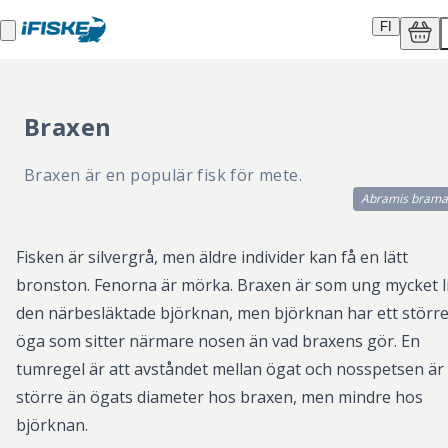
FI
Braxen
Braxen är en populär fisk för mete.
Abramis brama
Fisken är silvergrå, men äldre individer kan få en lätt
bronston. Fenorna är mörka. Braxen är som ung mycket l
den närbesläktade björknan, men björknan har ett störr
öga som sitter närmare nosen än vad braxens gör. En
tumregel är att avståndet mellan ögat och nosspetsen är
större än ögats diameter hos braxen, men mindre hos
björknan.