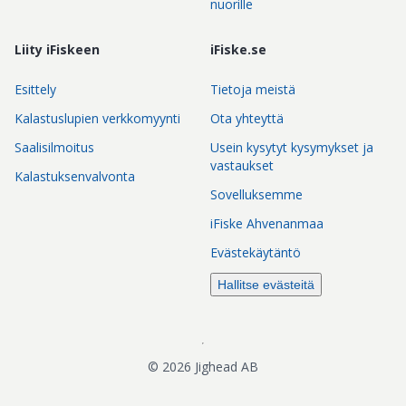
nuorille
Liity iFiskeen
iFiske.se
Esittely
Tietoja meistä
Kalastuslupien verkkomyynti
Ota yhteyttä
Saalisilmoitus
Usein kysytyt kysymykset ja
vastaukset
Kalastuksenvalvonta
Sovelluksemme
iFiske Ahvenanmaa
Evästekäytäntö
Hallitse evästeitä
©
2026
Jighead AB