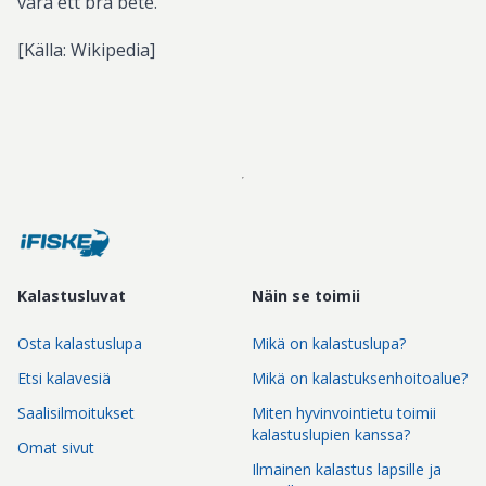
vara ett bra bete.
[Källa: Wikipedia]
Kalastusluvat
Näin se toimii
Osta kalastuslupa
Mikä on kalastuslupa?
Etsi kalavesiä
Mikä on kalastuksenhoitoalue?
Saalisilmoitukset
Miten hyvinvointietu toimii
kalastuslupien kanssa?
Omat sivut
Ilmainen kalastus lapsille ja