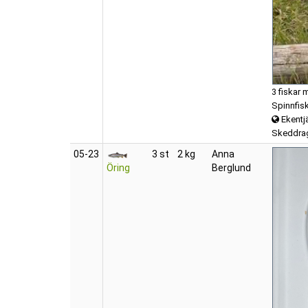
3 fiskar 
Spinnfis
Ekentj
Skeddra
05‑23
3 st
2 kg
Anna
Öring
Berglund