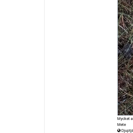
Mycket ak
Mete
Djuptj