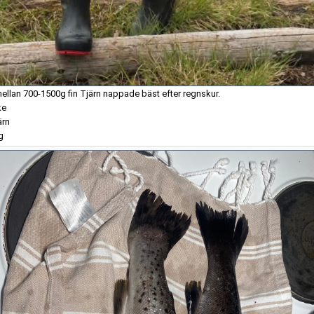
mellan 700-1500g fin Tjärn nappade bäst efter regnskur.
ke
ärn
g