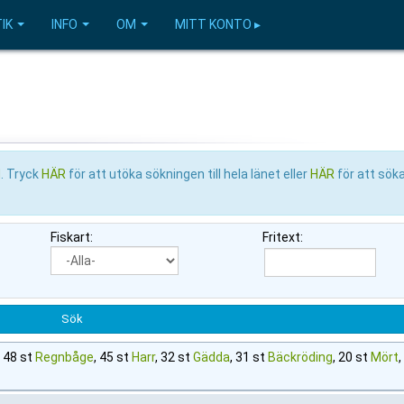
IK
INFO
OM
MITT KONTO ▸
l
. Tryck
HÄR
för att utöka sökningen till hela länet eller
HÄR
för att söka
Fiskart:
Fritext:
, 48 st
Regnbåge
, 45 st
Harr
, 32 st
Gädda
, 31 st
Bäckröding
, 20 st
Mört
,