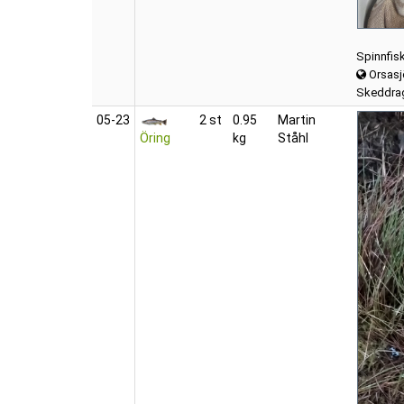
Spinnfis
Orsasj
Skeddra
05‑23
2 st
0.95
Martin
Öring
kg
Ståhl