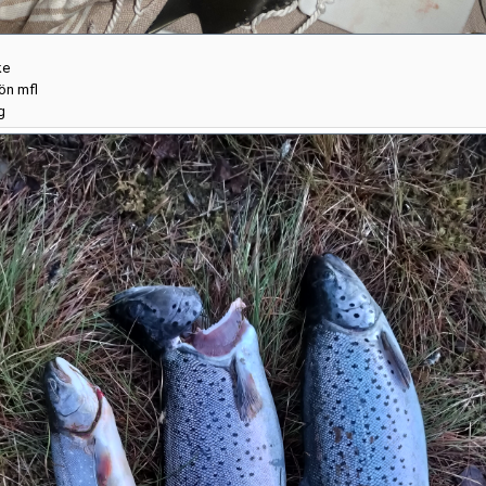
ke
ön mfl
g