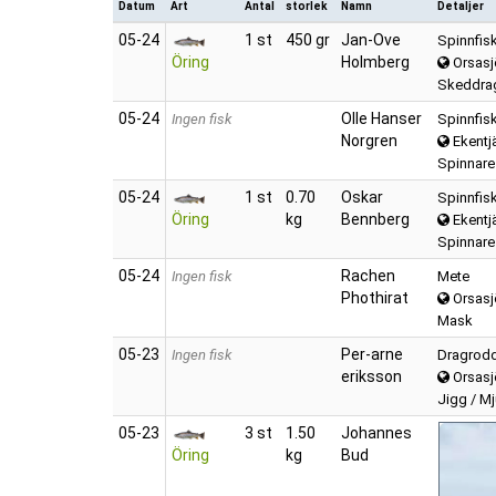
Datum
Art
Antal
storlek
Namn
Detaljer
05‑24
1 st
450 gr
Jan-Ove
Spinnfis
Öring
Holmberg
Orsasj
Skeddra
05‑24
Olle Hanser
Ingen fisk
Spinnfis
Norgren
Ekentj
Spinnare 
05‑24
1 st
0.70
Oskar
Spinnfis
Öring
kg
Bennberg
Ekentj
Spinnare 
05‑24
Rachen
Ingen fisk
Mete
Phothirat
Orsasj
Mask
05‑23
Per-arne
Ingen fisk
Dragrod
eriksson
Orsasj
Jigg / M
05‑23
3 st
1.50
Johannes
Öring
kg
Bud