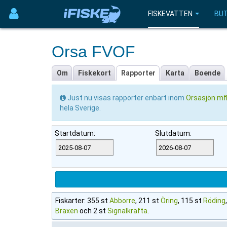
FISKEVATTEN
BUT
Orsa FVOF
Om
Fiskekort
Rapporter
Karta
Boende
Just nu visas rapporter enbart inom
Orsasjön mf
hela Sverige.
Startdatum:
Slutdatum:
Fiskarter: 355 st
Abborre
, 211 st
Öring
, 115 st
Röding
Braxen
och 2 st
Signalkräfta
.