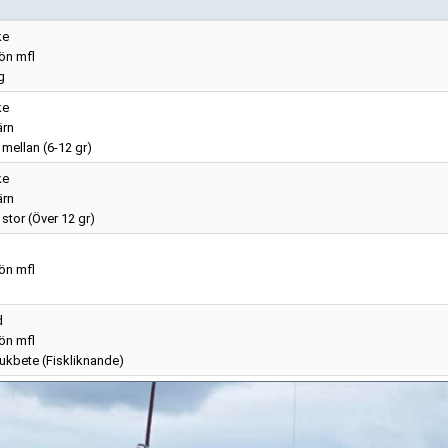
ke
ön mfl
g
ke
ärn
mellan (6-12 gr)
ke
ärn
stor (Över 12 gr)
ön mfl
d
ön mfl
jukbete (Fiskliknande)