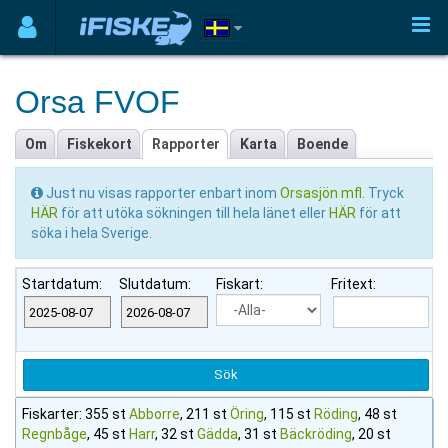
Orsa FVOF
Om
Fiskekort
Rapporter
Karta
Boende
Just nu visas rapporter enbart inom
Orsasjön mfl
. Tryck
HÄR
för att utöka sökningen till hela länet eller
HÄR
för att
söka i hela Sverige.
Startdatum:
Slutdatum:
Fiskart:
Fritext:
Fiskarter: 355 st
Abborre
, 211 st
Öring
, 115 st
Röding
, 48 st
Regnbåge
, 45 st
Harr
, 32 st
Gädda
, 31 st
Bäckröding
, 20 st