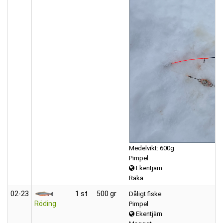
Medelvikt: 600g
Pimpel
Ekentjärn
Räka
02‑23
1 st
500 gr
Dåligt fiske
Röding
Pimpel
Ekentjärn