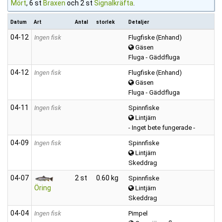
Mört
, 6 st
Braxen
och 2 st
Signalkräfta
.
Datum
Art
Antal
storlek
Detaljer
04‑12
Ingen fisk
Flugfiske (Enhand)
Gäsen
Fluga - Gäddfluga
04‑12
Ingen fisk
Flugfiske (Enhand)
Gäsen
Fluga - Gäddfluga
04‑11
Ingen fisk
Spinnfiske
Lintjärn
- Inget bete fungerade -
04‑09
Ingen fisk
Spinnfiske
Lintjärn
Skeddrag
04‑07
2 st
0.60 kg
Spinnfiske
Öring
Lintjärn
Skeddrag
04‑04
Ingen fisk
Pimpel