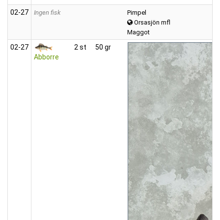
02‑27
Ingen fisk
Pimpel
Orsasjön mfl
Maggot
02‑27
2 st
50 gr
Abborre