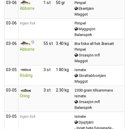
03‑06
1 st
50 gr
Pimpel
Abborre
Ekentjärn
Maggot
03‑06
Ingen fisk
Pimpel
Myggsjön
Balanspirk
03‑06
55 st
3.40 kg
Bra fiske all fisk återsatt
Abborre
Pimpel
Orsasjön mfl
Maggot
03‑05
3 st
1.80 kg
Ismete
Röding
Skrattabbortjärn
Maggot
03‑05
3 st
2.30 kg
2300 gram tillsammans
Öring
Ismete
Orsasjön mfl
Balanspirk
03‑05
Ingen fisk
Ismete
Djuptjärn
- Inget bete fungerade -