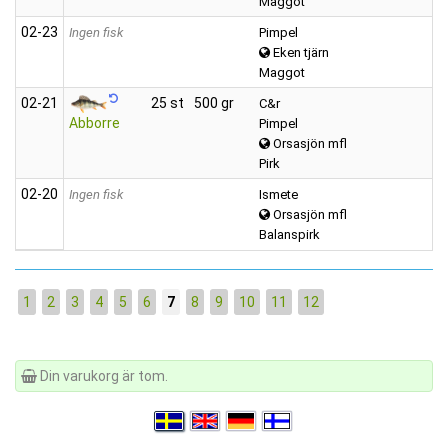
Maggot
02‑23
Ingen fisk
Pimpel
Eken tjärn
Maggot
02‑21
25 st
500 gr
C&r
Abborre
Pimpel
Orsasjön mfl
Pirk
02‑20
Ingen fisk
Ismete
Orsasjön mfl
Balanspirk
1
2
3
4
5
6
7
8
9
10
11
12
Din varukorg är tom.