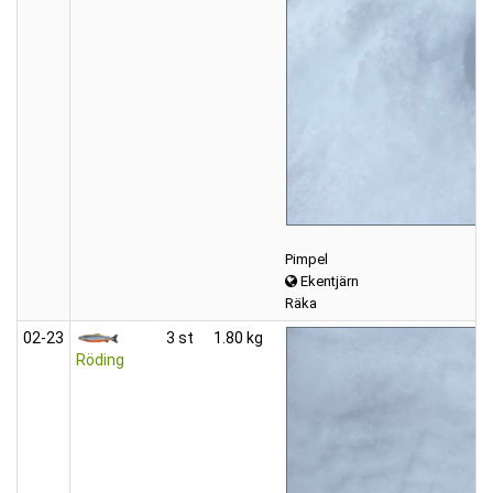
Pimpel
Ekentjärn
Räka
02‑23
3 st
1.80 kg
Röding