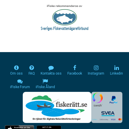
Om oss
FAQ
Kontakta oss
Facebook
Instagram
Linkedin
iFiske Forum
iFiske Åland