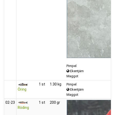
Pimpel
Ekentjärn
Maggot
1 st
1.30 kg
Pimpel
Öring
Ekentjärn
Maggot
02‑23
1 st
200 gr
Röding