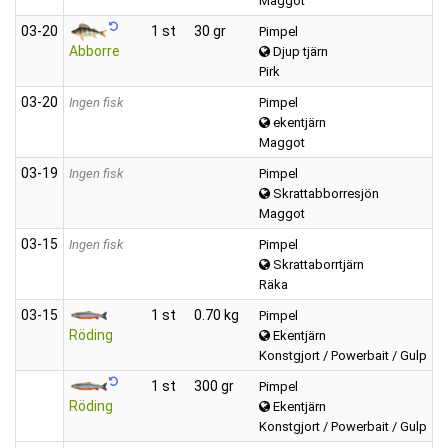
Maggot
03‑20
1 st
30 gr
Pimpel
Abborre
Djup tjärn
Pirk
03‑20
Ingen fisk
Pimpel
ekentjärn
Maggot
03‑19
Ingen fisk
Pimpel
Skrattabborresjön
Maggot
03‑15
Ingen fisk
Pimpel
Skrattaborrtjärn
Räka
03‑15
1 st
0.70 kg
Pimpel
Röding
Ekentjärn
Konstgjort / Powerbait / Gulp
1 st
300 gr
Pimpel
Röding
Ekentjärn
Konstgjort / Powerbait / Gulp