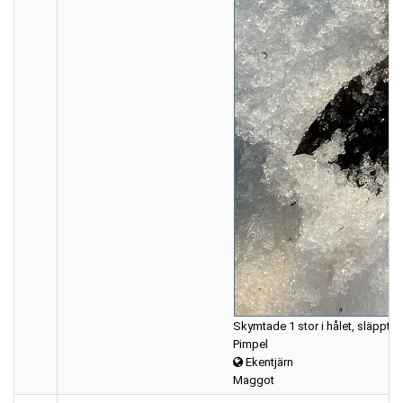
Skymtade 1 stor i hålet, släppte 
Pimpel
Ekentjärn
Maggot