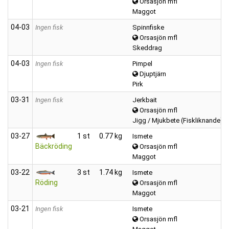
Orsasjön mfl
Maggot
04‑03
Ingen fisk
Spinnfiske
Orsasjön mfl
Skeddrag
04‑03
Ingen fisk
Pimpel
Djuptjärn
Pirk
03‑31
Ingen fisk
Jerkbait
Orsasjön mfl
Jigg / Mjukbete (Fiskliknande)
03‑27
1 st
0.77 kg
Ismete
Bäckröding
Orsasjön mfl
Maggot
03‑22
3 st
1.74 kg
Ismete
Röding
Orsasjön mfl
Maggot
03‑21
Ingen fisk
Ismete
Orsasjön mfl