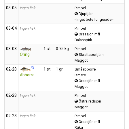
03‑05
Ingen fisk
Pimpel
Djuptjärn
- Inget bete fungerade -
03‑04
Ingen fisk
Pimpel
Orsasjön mfl
Balanspirk
03‑03
1 st
0.75 kg
Pimpel
Öring
Skrattabortjärn
Maggot
02‑28
1 st
1 gr
Småabborre
Abborre
Ismete
Orsasjön mfl
Maggot
02‑28
Ingen fisk
Pimpel
Östra rädsjön
Maggot
02‑28
Ingen fisk
Pimpel
Orsasjön mfl
Räka