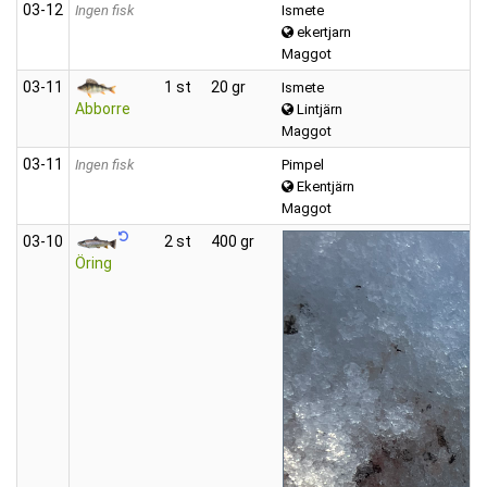
03‑12
Ingen fisk
Ismete
ekertjarn
Maggot
03‑11
1 st
20 gr
Ismete
Abborre
Lintjärn
Maggot
03‑11
Ingen fisk
Pimpel
Ekentjärn
Maggot
03‑10
2 st
400 gr
Öring