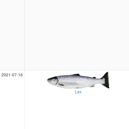
2021‑07‑16
Lax