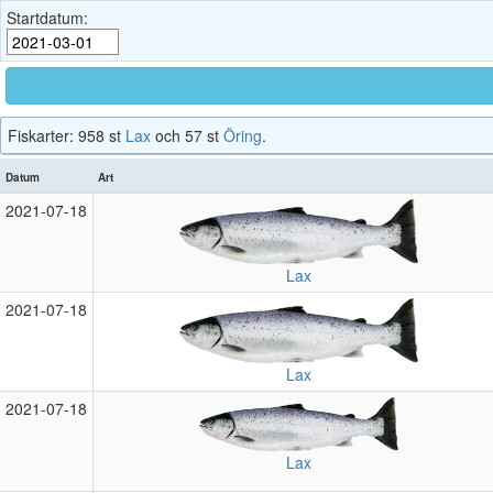
Startdatum:
Fiskarter: 958 st
Lax
och 57 st
Öring
.
Datum
Art
2021‑07‑18
Lax
2021‑07‑18
Lax
2021‑07‑18
Lax