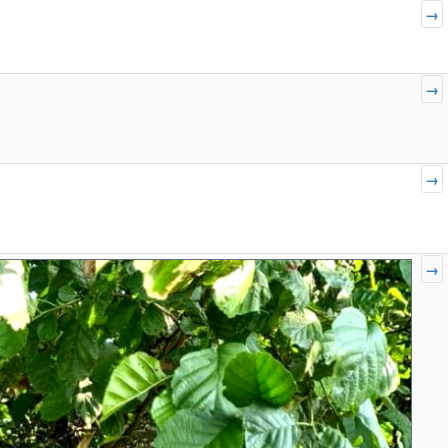
→
→
→
→