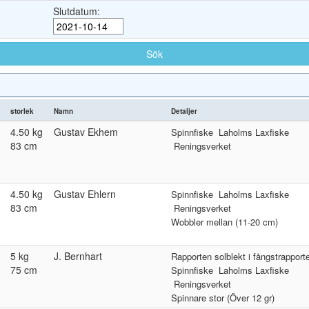
Slutdatum:
storlek
Namn
Detaljer
4.50 kg
Gustav Ekhem
Spinnfiske
Laholms Laxfiske
83 cm
Reningsverket
4.50 kg
Gustav Ehlern
Spinnfiske
Laholms Laxfiske
83 cm
Reningsverket
Wobbler mellan (11-20 cm)
5 kg
J. Bernhart
Rapporten solblekt i fångstrapport
75 cm
Spinnfiske
Laholms Laxfiske
Reningsverket
Spinnare stor (Över 12 gr)