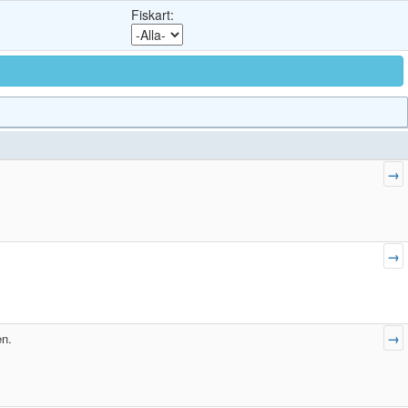
Fiskart:
→
→
→
en.