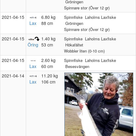
Gröningen
Spinnare stor (Över 12 gr)
2021‑04‑15
6.80 kg
Spinnfiske
Laholms Laxfiske
Lax
88 cm
Gröningen
Spinnare stor (Över 12 gr)
2021‑04‑15
1.40 kg
Spinnfiske
Laholms Laxfiske
53 cm
Öring
Hökafältet
Wobbler liten (0-10 cm)
2021‑04‑15
2.60 kg
Spinnfiske
Laholms Laxfiske
Lax
60 cm
Besesvängen
2021‑04‑14
11.20 kg
Lax
106 cm