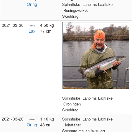
Öring
Spinnfiske
Laholms Laxfiske
Reningsverket
Skeddrag
2021‑03‑20
4.50 kg
Lax
77 cm
Spinnfiske
Laholms Laxfiske
Gröningen
Skeddrag
2021‑03‑20
1.10 kg
Spinnfiske
Laholms Laxfiske
Öring
48 cm
Hökafältet
Spinnare mellan (6-12 gr)