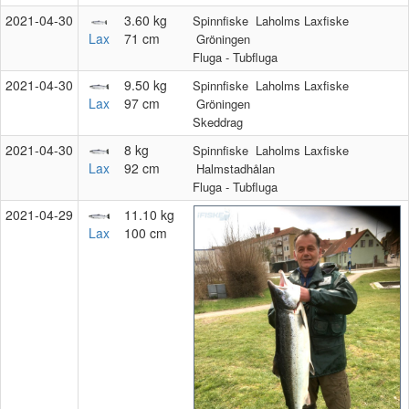
2021‑04‑30
3.60 kg
Spinnfiske
Laholms Laxfiske
Lax
71 cm
Gröningen
Fluga - Tubfluga
2021‑04‑30
9.50 kg
Spinnfiske
Laholms Laxfiske
Lax
97 cm
Gröningen
Skeddrag
2021‑04‑30
8 kg
Spinnfiske
Laholms Laxfiske
Lax
92 cm
Halmstadhålan
Fluga - Tubfluga
2021‑04‑29
11.10 kg
Lax
100 cm