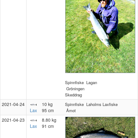
Spinnfiske
Lagan
Gröningen
Skeddrag
2021‑04‑24
10 kg
Spinnfiske
Laholms Laxfiske
Lax
95 cm
Åmot
2021‑04‑23
8.80 kg
Lax
91 cm