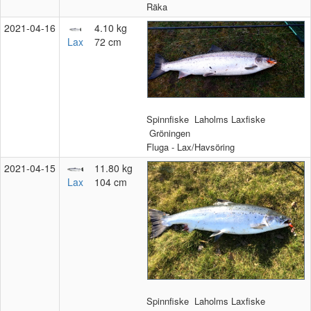
Räka
2021‑04‑16
4.10 kg
Lax
72 cm
Spinnfiske
Laholms Laxfiske
Gröningen
Fluga - Lax/Havsöring
2021‑04‑15
11.80 kg
Lax
104 cm
Spinnfiske
Laholms Laxfiske