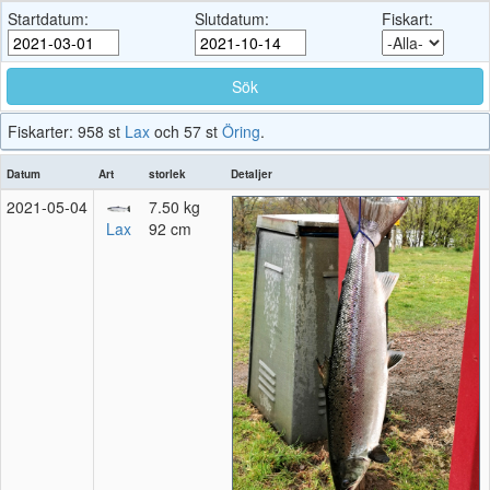
Startdatum:
Slutdatum:
Fiskart:
Fiskarter: 958 st
Lax
och 57 st
Öring
.
Datum
Art
storlek
Detaljer
2021‑05‑04
7.50 kg
Lax
92 cm