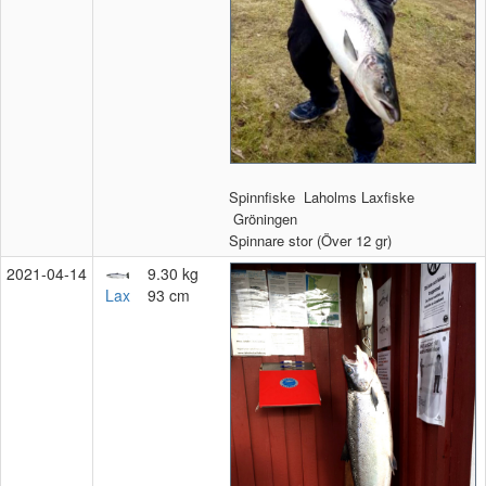
Spinnfiske
Laholms Laxfiske
Gröningen
Spinnare stor (Över 12 gr)
2021‑04‑14
9.30 kg
Lax
93 cm