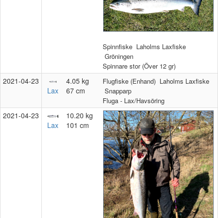
Spinnfiske
Laholms Laxfiske
Gröningen
Spinnare stor (Över 12 gr)
2021‑04‑23
4.05 kg
Flugfiske (Enhand)
Laholms Laxfiske
Lax
67 cm
Snapparp
Fluga - Lax/Havsöring
2021‑04‑23
10.20 kg
Lax
101 cm