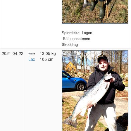
Spinnfiske
Lagan
Sälhunnastenen
Skeddrag
2021‑04‑22
13.05 kg
Lax
105 cm