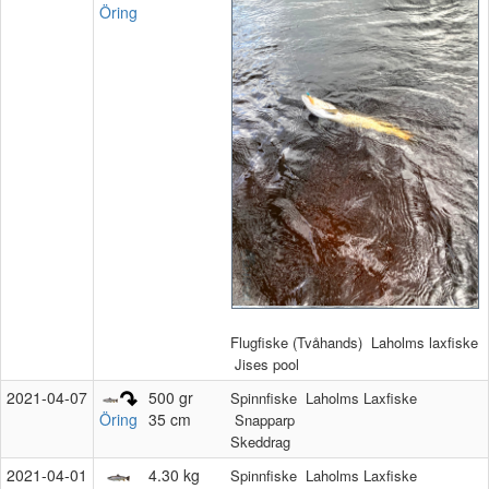
Öring
Flugfiske (Tvåhands)
Laholms laxfiske
Jises pool
2021‑04‑07
500 gr
Spinnfiske
Laholms Laxfiske
35 cm
Öring
Snapparp
Skeddrag
2021‑04‑01
4.30 kg
Spinnfiske
Laholms Laxfiske