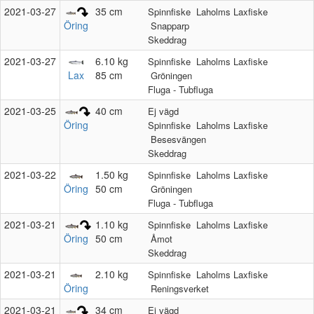
2021‑03‑27
35 cm
Spinnfiske
Laholms Laxfiske
Öring
Snapparp
Skeddrag
2021‑03‑27
6.10 kg
Spinnfiske
Laholms Laxfiske
Lax
85 cm
Gröningen
Fluga - Tubfluga
2021‑03‑25
40 cm
Ej vägd
Öring
Spinnfiske
Laholms Laxfiske
Besesvängen
Skeddrag
2021‑03‑22
1.50 kg
Spinnfiske
Laholms Laxfiske
Öring
50 cm
Gröningen
Fluga - Tubfluga
2021‑03‑21
1.10 kg
Spinnfiske
Laholms Laxfiske
50 cm
Öring
Åmot
Skeddrag
2021‑03‑21
2.10 kg
Spinnfiske
Laholms Laxfiske
Öring
Reningsverket
2021‑03‑21
34 cm
Ej vägd