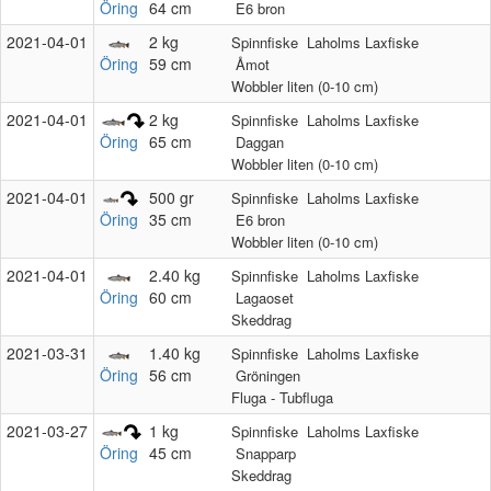
Öring
64 cm
E6 bron
2021‑04‑01
2 kg
Spinnfiske
Laholms Laxfiske
Öring
59 cm
Åmot
Wobbler liten (0-10 cm)
2021‑04‑01
2 kg
Spinnfiske
Laholms Laxfiske
65 cm
Öring
Daggan
Wobbler liten (0-10 cm)
2021‑04‑01
500 gr
Spinnfiske
Laholms Laxfiske
35 cm
Öring
E6 bron
Wobbler liten (0-10 cm)
2021‑04‑01
2.40 kg
Spinnfiske
Laholms Laxfiske
Öring
60 cm
Lagaoset
Skeddrag
2021‑03‑31
1.40 kg
Spinnfiske
Laholms Laxfiske
Öring
56 cm
Gröningen
Fluga - Tubfluga
2021‑03‑27
1 kg
Spinnfiske
Laholms Laxfiske
45 cm
Öring
Snapparp
Skeddrag