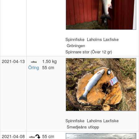
Spinnfiske
Laholms Laxfiske
Gröningen
Spinnare stor (Över 12 gr)
2021‑04‑13
1.50 kg
Öring
55 cm
Spinnfiske
Laholms Laxfiske
Smedjeåns utlopp
2021‑04‑08
55 cm