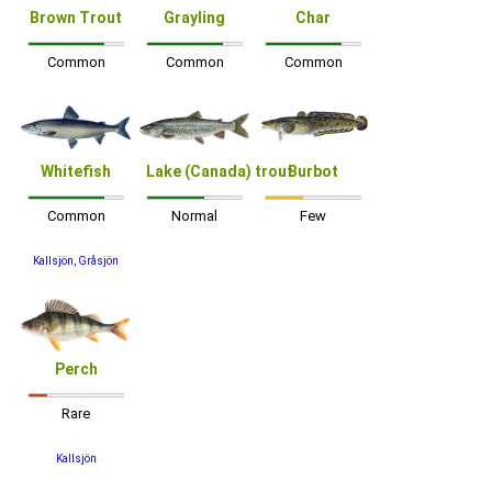
Brown Trout
Grayling
Char
Common
Common
Common
Whitefish
Lake (Canada) trout
Burbot
Common
Normal
Few
Kallsjön, Gråsjön
Perch
Rare
Kallsjön