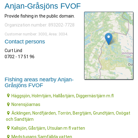
Anjan-Gråsjöns FVOF
Provide fishing in the public domain.
Organization number: 893202-7728
Customer number: 3030, Area: 3034.
Contact persons
Curt Lind
0702 - 17 51 96
Fishing areas nearby Anjan-
Gråsjöns FVOF
Häggsjön, Holmtjärn, Hallåstjärn, Diggernästjärn m.fl
Norensjöarnas
Äcklingen, Nordfjärden, Torrön, Bergtjärn, Grundtjärn, Oxögat
och Sandtjärn
Kallsjön, Gåstjärn, Utsulan m fl vatten
Medstugans Samfällda vatten