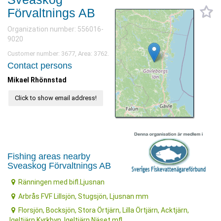
Förvaltnings AB
Organization number: 556016-
9020
Customer number: 3677, Area: 3762.
Contact persons
Mikael Rhönnstad
Click to show email address!
Fishing areas nearby
Sveaskog Förvaltnings AB
Ränningen med bifl.Ljusnan
Arbrås FVF Lillsjön, Stugsjön, Ljusnan mm
Florsjön, Bocksjön, Stora Örtjärn, Lilla Örtjärn, Acktjärn,
Igeltjärn Kyrkbyn, Igeltjärn Näset mfl