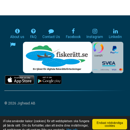
About us
FAQ
Contact Us
Facebook
Instagram
Linkedin
© 2026 Jighead AB
iFiske använder kakor (cookies) för att webbplatsen ska fungera
Endast nödvändiga
cookies
på bästa sätt. Om du fortsätter, utan att ändra dina inställningar,
så godkänner du att cookies från oss används.
Mer info...