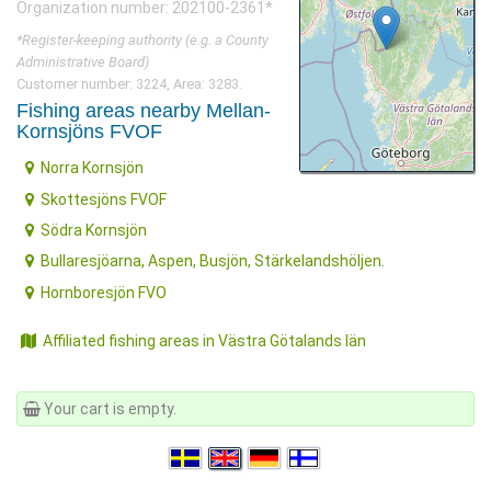
Organization number: 202100-2361*
*Register-keeping authority (e.g. a County
Administrative Board)
Customer number: 3224, Area: 3283.
Fishing areas nearby Mellan-
Kornsjöns FVOF
Norra Kornsjön
Skottesjöns FVOF
Södra Kornsjön
Bullaresjöarna, Aspen, Busjön, Stärkelandshöljen.
Hornboresjön FVO
Affiliated fishing areas in Västra Götalands län
Your cart is empty.