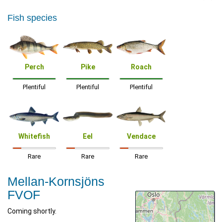
Fish species
Perch
Pike
Roach
Plentiful
Plentiful
Plentiful
Whitefish
Eel
Vendace
Rare
Rare
Rare
Mellan-Kornsjöns
FVOF
Coming shortly.