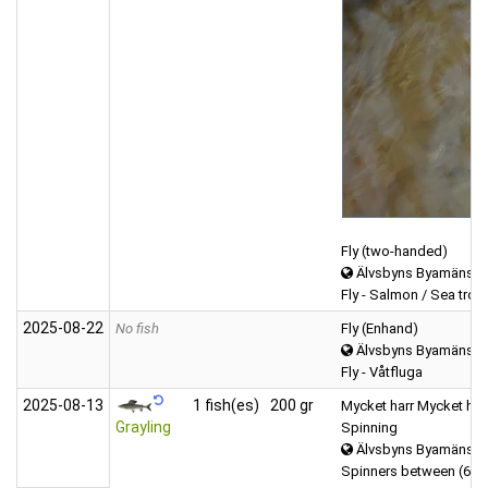
Fly (two-handed)
Älvsbyns Byamäns SF
Fly - Salmon / Sea trout
2025‑08‑22
No fish
Fly (Enhand)
Älvsbyns Byamäns SF
Fly - Våtfluga
2025‑08‑13
1 fish(es)
200 gr
Mycket harr Mycket harr 
Grayling
Spinning
Älvsbyns Byamäns SF
Spinners between (6-1