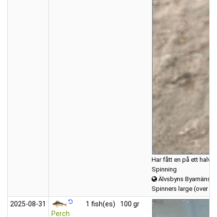
Har fått en på ett halvt 
Spinning
Älvsbyns Byamäns SF
Spinners large (over 1
2025‑08‑31
1 fish(es)
100 gr
Perch