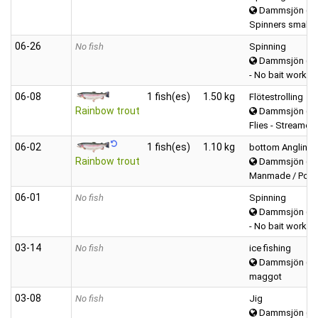
Dammsjön (Vä
Spinners small (0
06‑26
No fish
Spinning
Dammsjön (Vä
- No bait worked
06‑08
1 fish(es)
1.50 kg
Flötestrolling
Rainbow trout
Dammsjön (Vä
Flies - Streamers
06‑02
1 fish(es)
1.10 kg
bottom Angling
Rainbow trout
Dammsjön (Vä
Manmade / Power
06‑01
No fish
Spinning
Dammsjön (Vä
- No bait worked
03‑14
No fish
ice fishing
Dammsjön (Vä
maggot
03‑08
No fish
Jig
Dammsjön (Vä