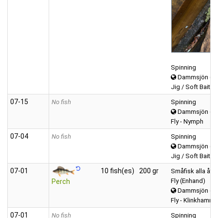
Spinning
Dammsjön (Vä
Jig / Soft Bait (f
07‑15
No fish
Spinning
Dammsjön (Vä
Fly - Nymph
07‑04
No fish
Spinning
Dammsjön (Vä
Jig / Soft Bait (f
07‑01
10 fish(es)
200 gr
Småfisk alla åter
Fly (Enhand)
Perch
Dammsjön (Vä
Fly - Klinkhamme
07‑01
No fish
Spinning