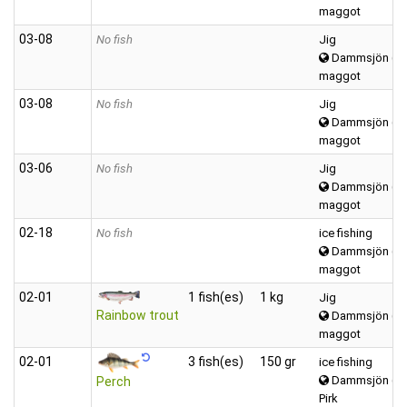
maggot
03‑08
No fish
Jig
Dammsjön (Vä
maggot
03‑08
No fish
Jig
Dammsjön (Vä
maggot
03‑06
No fish
Jig
Dammsjön (Vä
maggot
02‑18
No fish
ice fishing
Dammsjön (Vä
maggot
02‑01
1 fish(es)
1 kg
Jig
Rainbow trout
Dammsjön (Vä
maggot
02‑01
3 fish(es)
150 gr
ice fishing
Dammsjön (Vä
Perch
Pirk