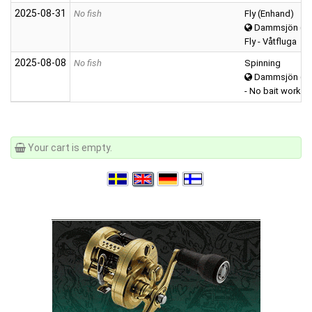
2025‑08‑31
No fish
Fly (Enhand)
Dammsjön (Vä
Fly - Våtfluga
2025‑08‑08
No fish
Spinning
Dammsjön (Vä
- No bait worked
Your cart is empty.