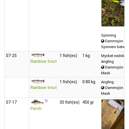
Spinning
Dammsjön (Vä
Spinners betwee
07‑25
1 fish(es)
1 kg
Mycket nedskräp
Rainbow trout
Angling
Dammsjön (Vä
Mask
1 fish(es)
0.80 kg
Angling
Rainbow trout
Dammsjön (Vä
Mask
07‑17
35 fish(es)
450 gr
Perch