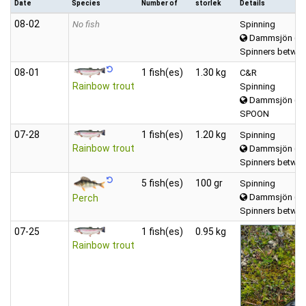
Date
Species
Number of
storlek
Details
08‑02
No fish
Spinning
Dammsjön (Vä
Spinners betwee
08‑01
1 fish(es)
1.30 kg
C&R
Rainbow trout
Spinning
Dammsjön (Vä
SPOON
07‑28
1 fish(es)
1.20 kg
Spinning
Rainbow trout
Dammsjön (Vä
Spinners betwee
5 fish(es)
100 gr
Spinning
Dammsjön (Vä
Perch
Spinners betwee
07‑25
1 fish(es)
0.95 kg
Rainbow trout