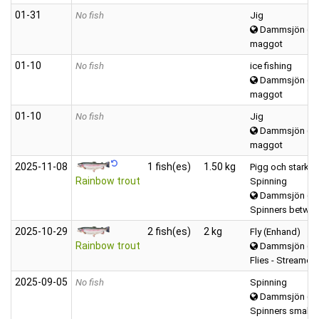
01‑31
No fish
Jig
Dammsjön (Vä
maggot
01‑10
No fish
ice fishing
Dammsjön (Vä
maggot
01‑10
No fish
Jig
Dammsjön (Vä
maggot
2025‑11‑08
1 fish(es)
1.50 kg
Pigg och stark
Rainbow trout
Spinning
Dammsjön (Vä
Spinners betwee
2025‑10‑29
2 fish(es)
2 kg
Fly (Enhand)
Rainbow trout
Dammsjön (Vä
Flies - Streamers
2025‑09‑05
No fish
Spinning
Dammsjön (Vä
Spinners small (0