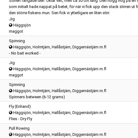
Sonen fångade den. Oklar vikt, men ca 30 cm lång. Den högg nog på en s
som initialt hade nappat på betet, för när vi fick upp den stack stirren ut f
den större fiskens mun. Sen fick vi ytterligare en liten stirr.
Jig
Häggsjön
maggot
Spinning
Häggsjön, Holmtjärn, Hallåstjärn, Diggernästjärn m.fl
- No bait worked -
Jig
Häggsjön, Holmtjärn, Hallåstjärn, Diggernästjärn m.fl
maggot
Spinning
Häggsjön, Holmtjärn, Hallåstjärn, Diggernästjärn m.fl
Spinners between (6-12 grams)
Fly (Enhand)
Häggsjön, Holmtjärn, Hallåstjärn, Diggernästjärn m.fl
Flies - Dry Fly
Pull Rowing
Häggsjön, Holmtjärn, Hallåstjärn, Diggernästjärn m.fl