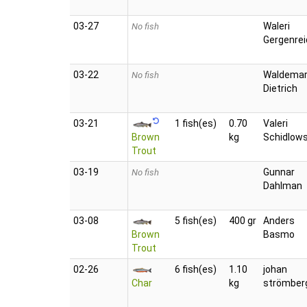
03‑27
Waleri
No fish
Gergenrei
03‑22
Waldema
No fish
Dietrich
03‑21
1 fish(es)
0.70
Valeri
Brown
kg
Schidlows
Trout
03‑19
Gunnar
No fish
Dahlman
03‑08
5 fish(es)
400 gr
Anders
Brown
Basmo
Trout
02‑26
6 fish(es)
1.10
johan
Char
kg
strömber