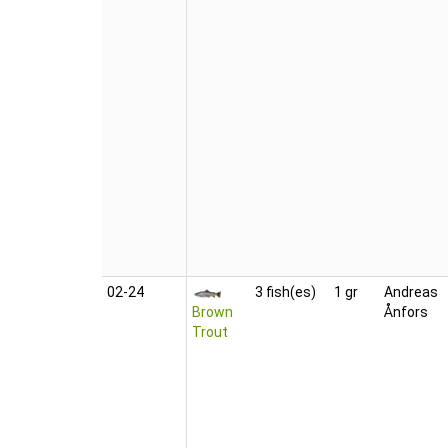
02‑24
3 fish(es)
1 gr
Andreas
Brown
Ånfors
Trout