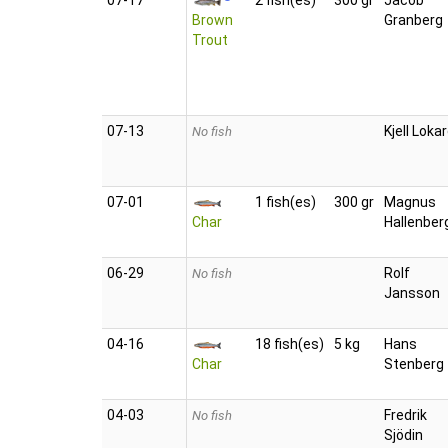
07‑17
2 fish(es)
300 gr
Jacob
Brown
Granberg
Trout
07‑13
Kjell Loka
No fish
07‑01
1 fish(es)
300 gr
Magnus
Char
Hallenber
06‑29
Rolf
No fish
Jansson
04‑16
18 fish(es)
5 kg
Hans
Char
Stenberg
04‑03
Fredrik
No fish
Sjödin