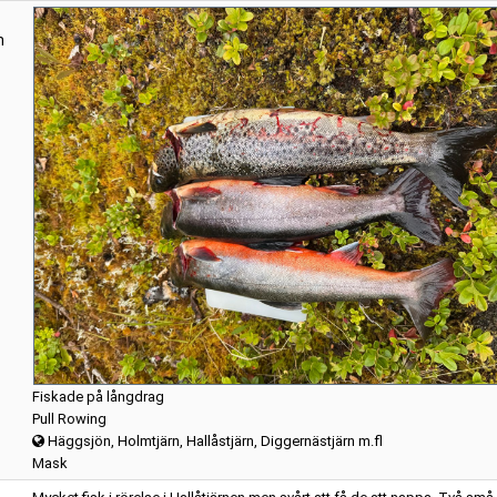
n
Fiskade på långdrag
Pull Rowing
Häggsjön, Holmtjärn, Hallåstjärn, Diggernästjärn m.fl
Mask