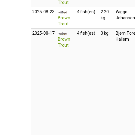
Trout
2025‑08‑23
4 fish(es)
2.20
Wiggo
Brown
kg
Johansen
Trout
2025‑08‑17
4 fish(es)
3 kg
Bjørn Tor
Brown
Hallem
Trout