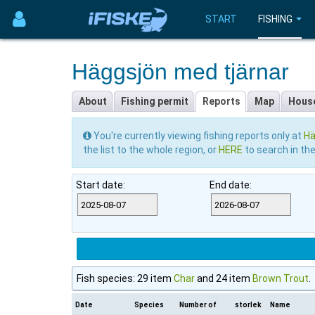
START
FISHING
Häggsjön med tjärnar
About
Fishing permit
Reports
Map
Hous
You're currently viewing fishing reports only at
Hä
the list to the whole region, or
HERE
to search in th
Start date:
End date:
Fish species: 29 item
Char
and 24 item
Brown Trout
.
Date
Species
Number of
storlek
Name