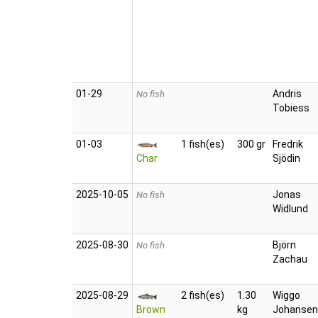
01‑29
Andris
No fish
Tobiess
01‑03
1 fish(es)
300 gr
Fredrik
Char
Sjödin
2025‑10‑05
Jonas
No fish
Widlund
2025‑08‑30
Björn
No fish
Zachau
2025‑08‑29
2 fish(es)
1.30
Wiggo
Brown
kg
Johansen