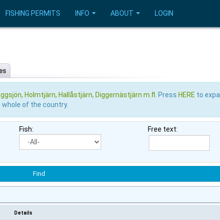
FISHING PERMITS
INFO
ABOUT
LOGIN
es
ggsjön, Holmtjärn, Hallåstjärn, Diggernästjärn m.fl
. Press
HERE
to exp
e whole of the country.
Fish:
Free text:
Details