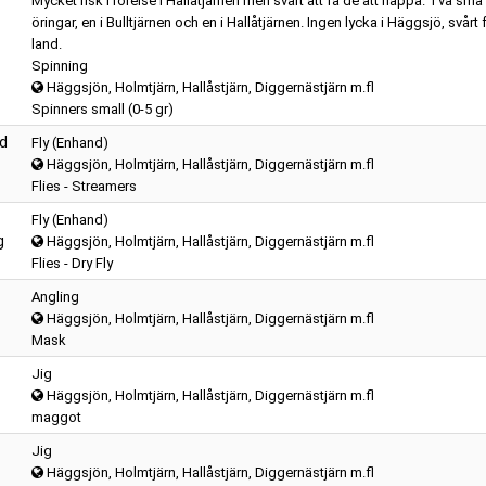
Mycket fisk i rörelse i Hallåtjärnen men svårt att få de att nappa. Två små
öringar, en i Bulltjärnen och en i Hallåtjärnen. Ingen lycka i Häggsjö, svårt 
land.
Spinning
Häggsjön, Holmtjärn, Hallåstjärn, Diggernästjärn m.fl
Spinners small (0-5 gr)
rd
Fly (Enhand)
Häggsjön, Holmtjärn, Hallåstjärn, Diggernästjärn m.fl
Flies - Streamers
Fly (Enhand)
g
Häggsjön, Holmtjärn, Hallåstjärn, Diggernästjärn m.fl
Flies - Dry Fly
Angling
Häggsjön, Holmtjärn, Hallåstjärn, Diggernästjärn m.fl
Mask
Jig
Häggsjön, Holmtjärn, Hallåstjärn, Diggernästjärn m.fl
maggot
Jig
Häggsjön, Holmtjärn, Hallåstjärn, Diggernästjärn m.fl