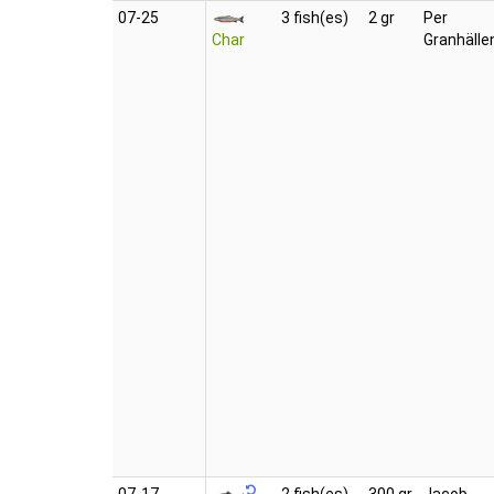
07‑25
3 fish(es)
2 gr
Per
Char
Granhälle