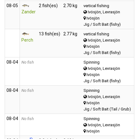
08‑05
2 fish(es)
2.70 kg
vertical fishing
Zander
Ivösjön, Levrasjön
Ivösjön
Jig / Soft Bait (fishy)
13 fish(es)
2.77 kg
vertical fishing
Perch
Ivösjön, Levrasjön
Ivösjön
Jig / Soft Bait (fishy)
08‑04
No fish
Spinning
Ivösjön, Levrasjön
Ivösjön
Jig / Soft Bait (fishy)
08‑04
No fish
Spinning
Ivösjön, Levrasjön
Ivösjön
Jig / Soft Bait (Tail / Grub)
08‑04
No fish
Spinning
Ivösjön, Levrasjön
Ivösjön