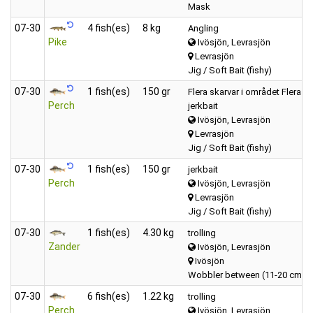
Mask
07‑30
4 fish(es)
8 kg
Angling
Pike
Ivösjön, Levrasjön
Levrasjön
Jig / Soft Bait (fishy)
07‑30
1 fish(es)
150 gr
Flera skarvar i området Flera s
Perch
jerkbait
Ivösjön, Levrasjön
Levrasjön
Jig / Soft Bait (fishy)
07‑30
1 fish(es)
150 gr
jerkbait
Perch
Ivösjön, Levrasjön
Levrasjön
Jig / Soft Bait (fishy)
07‑30
1 fish(es)
4.30 kg
trolling
Zander
Ivösjön, Levrasjön
Ivösjön
Wobbler between (11-20 cm)
07‑30
6 fish(es)
1.22 kg
trolling
Perch
Ivösjön, Levrasjön