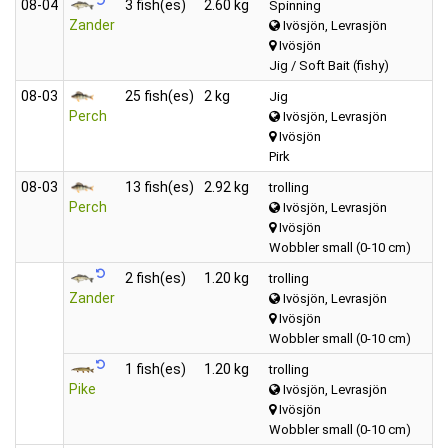
08‑04
3 fish(es)
2.60 kg
Spinning
Zander
Ivösjön, Levrasjön
Ivösjön
Jig / Soft Bait (fishy)
08‑03
25 fish(es)
2 kg
Jig
Perch
Ivösjön, Levrasjön
Ivösjön
Pirk
08‑03
13 fish(es)
2.92 kg
trolling
Perch
Ivösjön, Levrasjön
Ivösjön
Wobbler small (0-10 cm)
2 fish(es)
1.20 kg
trolling
Zander
Ivösjön, Levrasjön
Ivösjön
Wobbler small (0-10 cm)
1 fish(es)
1.20 kg
trolling
Pike
Ivösjön, Levrasjön
Ivösjön
Wobbler small (0-10 cm)