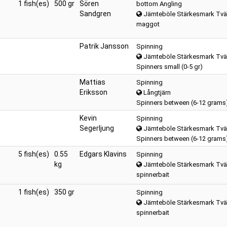
1 fish(es)
500 gr
Sören
bottom Angling
Sandgren
Jämteböle Stärkesmark Tvä
maggot
Patrik Jansson
Spinning
Jämteböle Stärkesmark Tvä
Spinners small (0-5 gr)
Mattias
Spinning
Eriksson
Långtjärn
Spinners between (6-12 grams
Kevin
Spinning
Segerljung
Jämteböle Stärkesmark Tvä
Spinners between (6-12 grams
5 fish(es)
0.55
Edgars Klavins
Spinning
kg
Jämteböle Stärkesmark Tvä
spinnerbait
1 fish(es)
350 gr
Spinning
Jämteböle Stärkesmark Tvä
spinnerbait