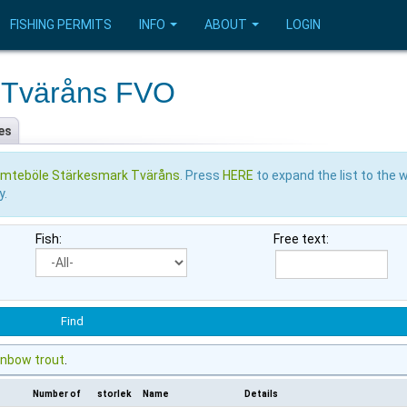
FISHING PERMITS
INFO
ABOUT
LOGIN
 Tväråns FVO
es
mteböle Stärkesmark Tväråns
. Press
HERE
to expand the list to the 
y.
Fish:
Free text:
inbow trout
.
Number of
storlek
Name
Details