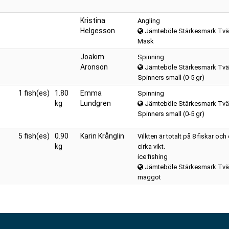
Kristina
Angling
Helgesson
Jämteböle Stärkesmark Tvä
Mask
Joakim
Spinning
Aronson
Jämteböle Stärkesmark Tvä
Spinners small (0-5 gr)
1 fish(es)
1.80
Emma
Spinning
kg
Lundgren
Jämteböle Stärkesmark Tvä
Spinners small (0-5 gr)
5 fish(es)
0.90
Karin Krånglin
Vilkten är totalt på 8 fiskar och
kg
cirka vikt.
ice fishing
Jämteböle Stärkesmark Tvä
maggot