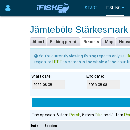
START
FISHING
Jämteböle Stärkesmark
About
Fishing permit
Reports
Map
Hous
You're currently viewing fishing reports only at
Jä
region, or
HERE
to search in the whole of the countr
Start date:
End date:
Fish species: 6 item
Perch
, 5 item
Pike
and 3 item
Ra
Date
Species