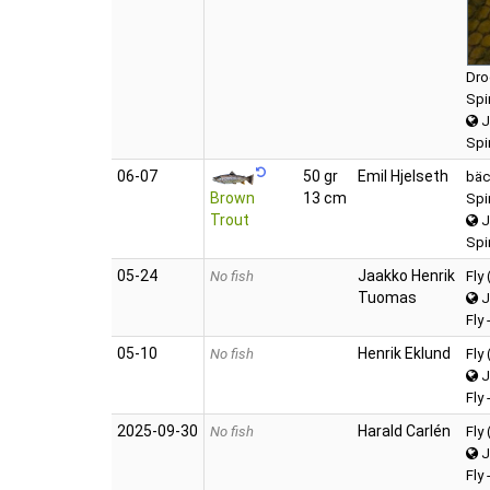
Dro
Spi
J
Spi
06‑07
50 gr
Emil Hjelseth
bäc
Brown
13 cm
Spi
Trout
J
Spi
05‑24
Jaakko Henrik
No fish
Fly
Tuomas
J
Fly
05‑10
Henrik Eklund
No fish
Fly
J
Fly 
2025‑09‑30
Harald Carlén
No fish
Fly
J
Fly