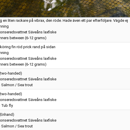
g en liten rackare på vibrax, den röde. Hade även ett par efterföljare. Vägde ej
nning
onseredsvattnet Säveåns laxfiske
nners between (6-12 grams)
köring fin röd prick rand på sidan
nning
onseredsvattnet Säveåns laxfiske
nners between (6-12 grams)
 (two-handed)
onseredsvattnet Säveåns laxfiske
 - Salmon / Sea trout
 (two-handed)
onseredsvattnet Säveåns laxfiske
- Tub fly
 (Enhand)
onseredsvattnet Säveåns laxfiske
 - Salmon / Sea trout