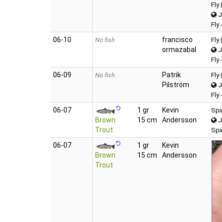
Fly
J
Fly 
06‑10
francisco
No fish
Fly
ormazabal
J
Fly 
06‑09
Patrik
No fish
Fly
Pilström
J
Fly 
06‑07
1 gr
Kevin
Spi
Brown
15 cm
Andersson
J
Trout
Spi
06‑07
1 gr
Kevin
Brown
15 cm
Andersson
Trout