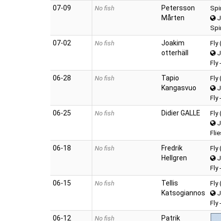
07‑09
Petersson
No fish
Spi
Mårten
J
Spi
07‑02
Joakim
No fish
Fly
otterhäll
J
Fly
06‑28
Tapio
No fish
Fly
Kangasvuo
J
Fly 
06‑25
Didier GALLE
No fish
Fly
J
Flie
06‑18
Fredrik
No fish
Fly
Hellgren
J
Fly 
06‑15
Tellis
No fish
Fly
Katsogiannos
J
Fly
06‑12
Patrik
No fish