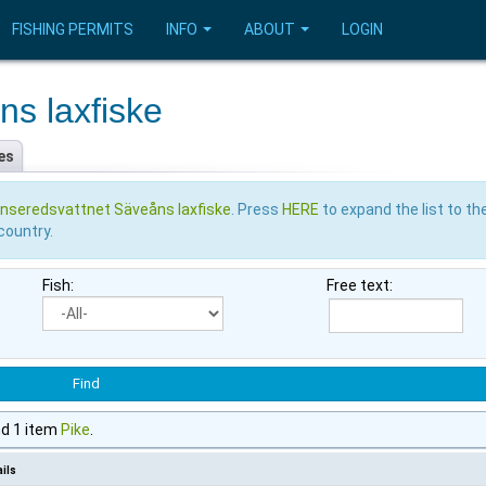
FISHING PERMITS
INFO
ABOUT
LOGIN
s laxfiske
es
nseredsvattnet Säveåns laxfiske
. Press
HERE
to expand the list to th
country.
Fish:
Free text:
d 1 item
Pike
.
ils