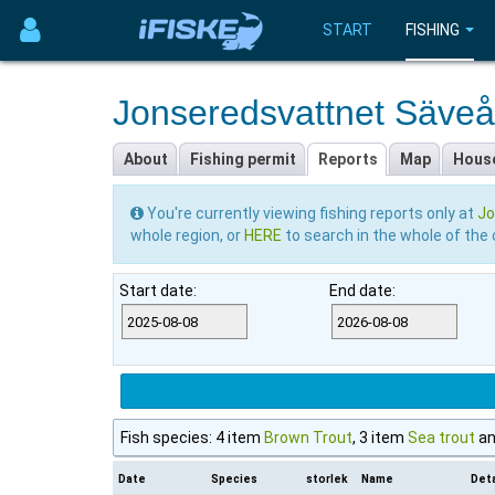
START
FISHING
Jonseredsvattnet Säveån
About
Fishing permit
Reports
Map
Hous
You're currently viewing fishing reports only at
Jo
whole region, or
HERE
to search in the whole of the 
Start date:
End date:
Fish species: 4 item
Brown Trout
, 3 item
Sea trout
an
Date
Species
storlek
Name
Deta