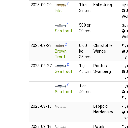
2025‑09‑29
1 kg
Kalle Jung
Spi
Pike
25 cm
J
Wob
500 gr
Spi
Sea trout
20 cm
J
Wob
2025‑09‑28
0.60
Christoffer
Fly
Brown
kg
Wange
J
Trout
35 cm
Fly
2025‑09‑27
1 gr
Pontus
Fly
Sea trout
45 cm
Svanberg
J
Fly
1 gr
Fly
Sea trout
40 cm
J
Fly
2025‑08‑17
Leopold
No fish
Fly
Nordenjärv
J
- N
2025‑08‑16
Patrik
No fish
Fly