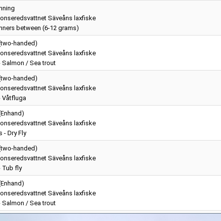
nning
onseredsvattnet Säveåns laxfiske
nners between (6-12 grams)
 (two-handed)
onseredsvattnet Säveåns laxfiske
 - Salmon / Sea trout
 (two-handed)
onseredsvattnet Säveåns laxfiske
- Våtfluga
 (Enhand)
onseredsvattnet Säveåns laxfiske
s - Dry Fly
 (two-handed)
onseredsvattnet Säveåns laxfiske
- Tub fly
 (Enhand)
onseredsvattnet Säveåns laxfiske
 - Salmon / Sea trout