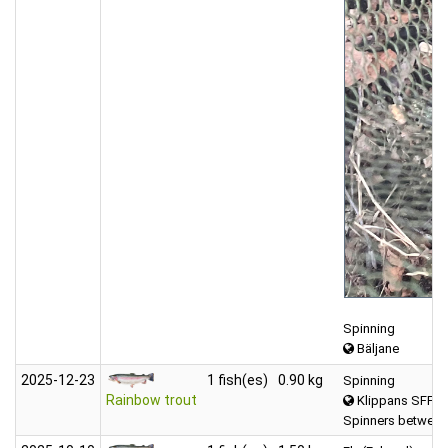
Spinning
Bäljane
2025‑12‑23
1 fish(es)
0.90 kg
Spinning
Rainbow trout
Klippans SFF M
Spinners between