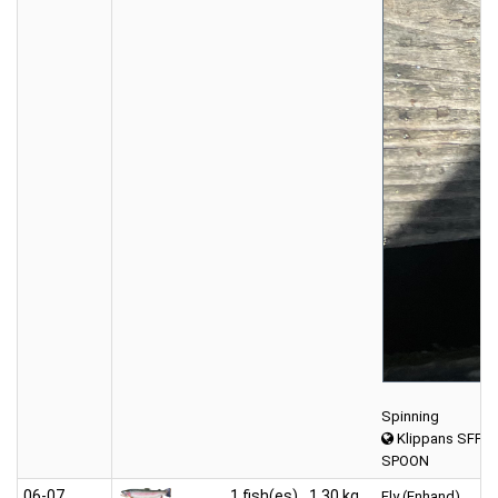
Spinning
Klippans SFF 
SPOON
06‑07
1 fish(es)
1.30 kg
Fly (Enhand)