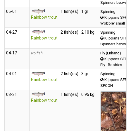
Spinners between
05‑01
1 fish(es)
1 gr
Spinning
Rainbow trout
Klippans SFF 
Wobbler small (0-
04‑27
2 fish(es)
2.10 kg
Spinning
Rainbow trout
Klippans SFF 
Spinners between
04‑17
No fish
Fly (Enhand)
Klippans SFF 
Fly - Boobies
04‑01
2 fish(es)
3 gr
Spinning
Rainbow trout
Klippans SFF 
SPOON
03‑31
1 fish(es)
0.95 kg
Rainbow trout