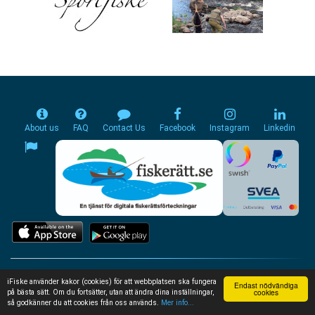
About us
FAQ
Contact Us
Facebook
Instagram
Linkedin
iFiske använder kakor (cookies) för att webbplatsen ska fungera
Endast nödvändiga
© 2026 Jighead AB
cookies
på bästa sätt. Om du fortsätter, utan att ändra dina inställningar,
så godkänner du att cookies från oss används.
Mer info...