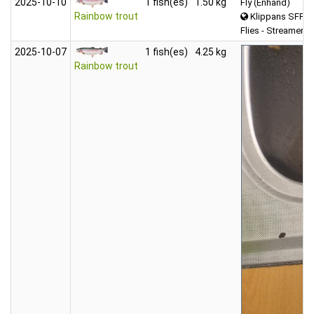
2025‑10‑10
1 fish(es)
1.50 kg
Fly (Enhand)
Rainbow trout
Klippans SFF 
Flies - Streamers
2025‑10‑07
1 fish(es)
4.25 kg
Rainbow trout