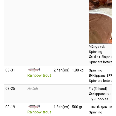
Många vak
Spinning
Lilla Hålsjön ( T
Spinners between
03‑31
2 fish(es)
1.80 kg
Spinning
Rainbow trout
Klippans SFF 
Spinners between
03‑25
No fish
Fly (Enhand)
Klippans SFF 
Fly - Boobies
03‑19
1 fish(es)
500 gr
Lilla Hålsjön Fin 
Rainbow trout
Spinning