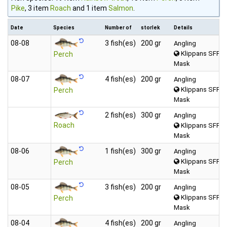
Pike
, 3 item
Roach
and 1 item
Salmon
.
Date
Species
Number of
storlek
Details
08‑08
3 fish(es)
200 gr
Angling
Klippans SFF 
Perch
Mask
08‑07
4 fish(es)
200 gr
Angling
Klippans SFF 
Perch
Mask
2 fish(es)
300 gr
Angling
Roach
Klippans SFF 
Mask
08‑06
1 fish(es)
300 gr
Angling
Klippans SFF 
Perch
Mask
08‑05
3 fish(es)
200 gr
Angling
Klippans SFF 
Perch
Mask
08‑04
4 fish(es)
200 gr
Angling