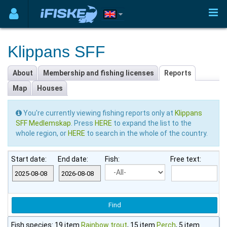
Klippans SFF
About
Membership and fishing licenses
Reports
Map
Houses
You're currently viewing fishing reports only at
Klippans
SFF Medlemskap
. Press
HERE
to expand the list to the
whole region, or
HERE
to search in the whole of the country.
Start date:
End date:
Fish:
Free text:
Fish species: 19 item
Rainbow trout
, 15 item
Perch
, 5 item