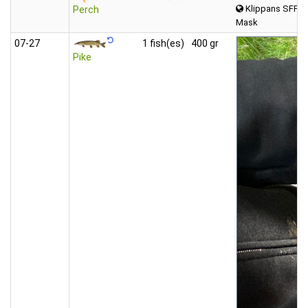
Klippans SFF 
Perch
Mask
07‑27
1 fish(es)
400 gr
Pike