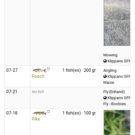
Mowing
Klippans SFF 
07‑27
1 fish(es)
200 gr
Angling
Roach
Klippans SFF 
Maize
07‑21
No fish
Fly (Enhand)
Klippans SFF 
Fly - Boobies
07‑18
1 fish(es)
100 gr
Pike