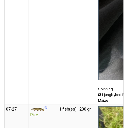
Spinning
Ljungbyhed Rö
Maize
07‑27
1 fish(es)
200 gr
Pike