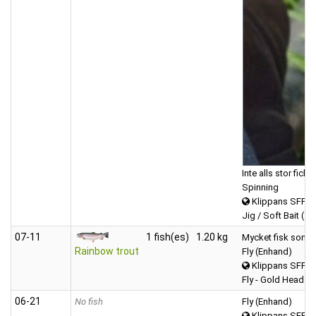
Inte alls stor fick
Spinning
Klippans SFF 
Jig / Soft Bait (Ta
07‑11
1 fish(es)
1.20 kg
Mycket fisk som ho
Rainbow trout
Fly (Enhand)
Klippans SFF 
Fly - Gold Head
06‑21
No fish
Fly (Enhand)
Klippans SFF 