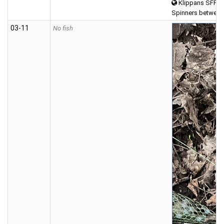
Klippans SFF 
Spinners between
03‑11
No fish