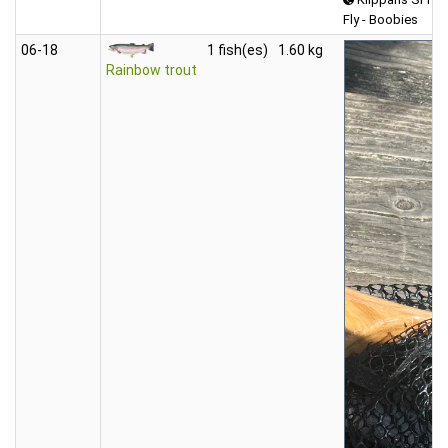
Fly - Boobies
06‑18
1 fish(es)
1.60 kg
Rainbow trout