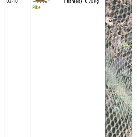
03‑10
1 fish(es)
0.70 kg
Pike