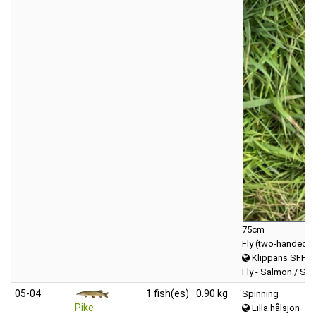
75cm
Fly (two-handed)
Klippans SFF 
Fly - Salmon / Sea
05‑04
1 fish(es)
0.90 kg
Spinning
Pike
Lilla hålsjön