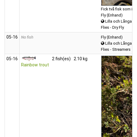
Fick två fisk som i to
Fly (Enhand)
Lilla och Långa A
Flies - Dry Fly
05‑16
No fish
Fly (Enhand)
Lilla och Långa A
Flies - Streamers
05‑16
2 fish(es)
2.10 kg
Rainbow trout