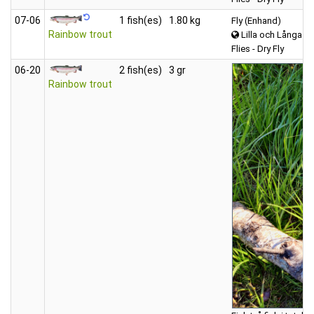
07‑06
1 fish(es)
1.80 kg
Fly (Enhand)
Rainbow trout
Lilla och Långa A
Flies - Dry Fly
06‑20
2 fish(es)
3 gr
Rainbow trout