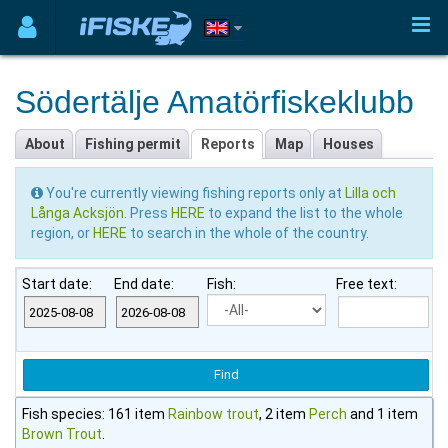
Södertälje Amatörfiskeklubb
About
Fishing permit
Reports
Map
Houses
You're currently viewing fishing reports only at
Lilla och
Långa Acksjön
. Press
HERE
to expand the list to the whole
region, or
HERE
to search in the whole of the country.
Start date:
End date:
Fish:
Free text:
Fish species: 161 item
Rainbow trout
, 2 item
Perch
and 1 item
Brown Trout
.