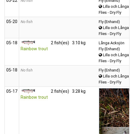
05‑22
No fish
Fly (Enhand)
Lilla och Långa A
Flies - Dry Fly
05‑20
No fish
Fly (Enhand)
Lilla och Långa A
Flies - Dry Fly
05‑18
2 fish(es)
3.10 kg
Långa Acksjön
Rainbow trout
Fly (Enhand)
Lilla och Långa A
Flies - Dry Fly
05‑18
No fish
Fly (Enhand)
Lilla och Långa A
Flies - Dry Fly
05‑17
2 fish(es)
3.28 kg
Rainbow trout