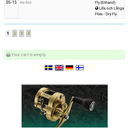
05‑15
No fish
Fly (Enhand)
Lilla och Långa A
Flies - Dry Fly
1
2
3
4
Your cart is empty.