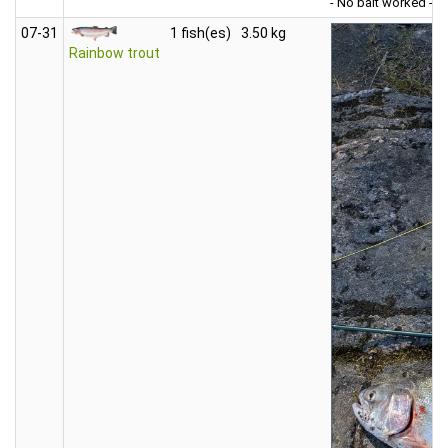
- No bait worked -
07‑31
1 fish(es)
3.50 kg
Rainbow trout