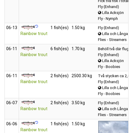
Fick två fisk i totalt 
Fly (Enhand)
Lilla Acksjön
Fly - Nymph
06‑13
1 fish(es)
1.50 kg
Fly (Enhand)
Rainbow trout
Lilla och Långa A
Flies - Streamers
06‑11
6 fish(es)
1.70 kg
Behöll två där flugan
Rainbow trout
Fly (Enhand)
Lilla Acksjön
Fly - Boobies
06‑11
2 fish(es)
2500.30 kg
Två stycken ca 2,5 
Rainbow trout
Fly (Enhand)
Lilla och Långa A
Fly - Boobies
06‑07
2 fish(es)
3.50 kg
Fly (Enhand)
Rainbow trout
Lilla och Långa A
Flies - Streamers
06‑06
1 fish(es)
1.50 kg
Rainbow trout