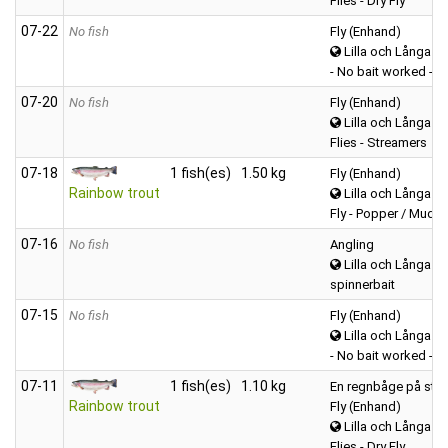
Flies - Dry Fly
07‑22
No fish
Fly (Enhand)
Lilla och Långa A
- No bait worked -
07‑20
No fish
Fly (Enhand)
Lilla och Långa A
Flies - Streamers
07‑18
1 fish(es)
1.50 kg
Fly (Enhand)
Rainbow trout
Lilla och Långa A
Fly - Popper / Muddl
07‑16
No fish
Angling
Lilla och Långa A
spinnerbait
07‑15
No fish
Fly (Enhand)
Lilla och Långa A
- No bait worked -
07‑11
1 fish(es)
1.10 kg
En regnbåge på stre
Rainbow trout
Fly (Enhand)
Lilla och Långa A
Flies - Dry Fly