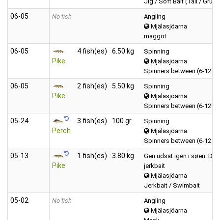
Jig / Soft Bait (Tail / Grub)
06‑05
No fish
Angling
Mjälasjöarna
maggot
06‑05
4 fish(es)
6.50 kg
Spinning
Pike
Mjälasjöarna
Spinners between (6-12 g
06‑05
2 fish(es)
5.50 kg
Spinning
Pike
Mjälasjöarna
Spinners between (6-12 g
05‑24
3 fish(es)
100 gr
Spinning
Perch
Mjälasjöarna
Spinners between (6-12 g
05‑13
1 fish(es)
3.80 kg
Gen udsat igen i søen. Der
Pike
jerkbait
Mjälasjöarna
Jerkbait / Swimbait
05‑02
No fish
Angling
Mjälasjöarna