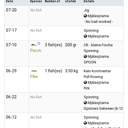
Date
Species
Number of
storlek
Details
07‑20
No fish
Jig
Mjälasjöarna
- No bait worked -
07‑17
No fish
Spinning
Mjälasjöarna
07‑10
3 fish(es)
200 gr
CR - kleine Fische
Perch
Spinning
Mjälasjöarna
SPOON
06‑29
1 fish(es)
3.50 kg
Kein Kommentar
Pike
Pull Rowing
Mjälasjöarna
Pirk
06‑22
No fish
Spinning
Mjälasjöarna
Spinners between (6-12 g
06‑12
No fish
Spinning
Mjälasjöarna