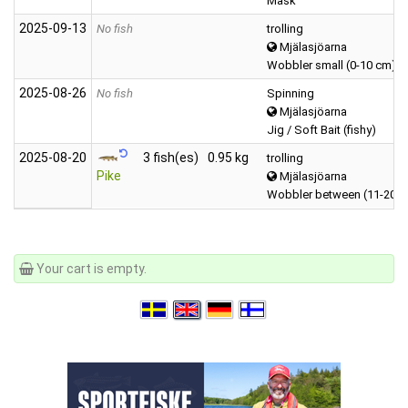
Mask
2025‑09‑13
No fish
trolling
Mjälasjöarna
Wobbler small (0-10 cm)
2025‑08‑26
No fish
Spinning
Mjälasjöarna
Jig / Soft Bait (fishy)
2025‑08‑20
3 fish(es)
0.95 kg
trolling
Pike
Mjälasjöarna
Wobbler between (11-20 
Your cart is empty.