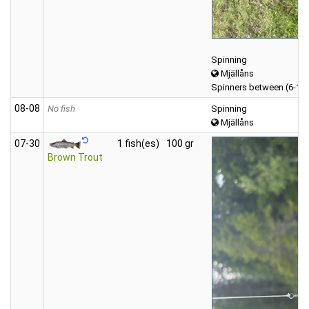
Spinning
Mjällåns
Spinners between (6-12
08‑08
No fish
Spinning
Mjällåns
07‑30
1 fish(es)
100 gr
Brown Trout