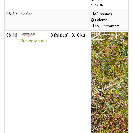
SPOON
06‑17
No fish
Fly (Enhand)
Lalamp
Flies - Streamers
06‑16
3 fish(es)
3.10 kg
Rainbow trout