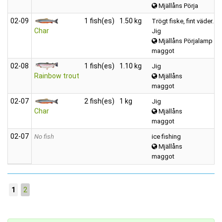
Mjällåns Pörja
02‑09
1 fish(es)
1.50 kg
Trögt fiske, fint väder.
Char
Jig
Mjällåns Pörjalamp
maggot
02‑08
1 fish(es)
1.10 kg
Jig
Rainbow trout
Mjällåns
maggot
02‑07
2 fish(es)
1 kg
Jig
Char
Mjällåns
maggot
02‑07
No fish
ice fishing
Mjällåns
maggot
1
2