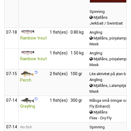
Spinning
Mjällåns
Jerkbait / Swimbait
07‑18
1 fish(es)
0.80 kg
Angling
Rainbow trout
Mjällåns, pörjalamptjä
Mask
1 fish(es)
1.50 kg
Angling
Rainbow trout
Mjällåns, pörjalamptjä
Mask
07‑15
2 fish(es)
100 gr
Lite aktivitet på ytan bå
Angling
Perch
Mjällåns, Lalamptjärn
Mask
07‑14
1 fish(es)
300 gr
Många små öringar som hö
Grayling
Fly (Enhand)
Mjällåns
Flies - Dry Fly
07‑14
No fish
Spinning