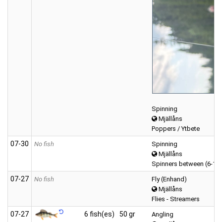
Spinning
Mjällåns
Poppers / Ytbete
07‑30
No fish
Spinning
Mjällåns
Spinners between (6-12
07‑27
No fish
Fly (Enhand)
Mjällåns
Flies - Streamers
07‑27
6 fish(es)
50 gr
Angling