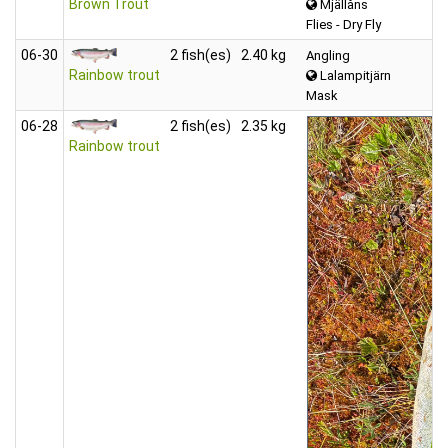
Brown Trout
Mjällåns
Flies - Dry Fly
06‑30
2 fish(es)
2.40 kg
Angling
Rainbow trout
Lalampitjärn
Mask
06‑28
2 fish(es)
2.35 kg
Rainbow trout