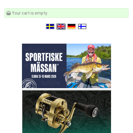
Your cart is empty.