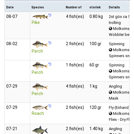
Date
Species
Number of
storlek
Details
08‑07
4 fish(es)
0.80 kg
2st gös ca 500
Pike
trolling
Molkomsjö
Wobbler betwe
08‑02
2 fish(es)
100 gr
Spinning
Molkomsjö
Perch
Spinners small
1 fish(es)
60 gr
Spinning
Molkomsjö
Perch
Spinners small
07‑29
4 fish(es)
1 kg
Angling
Molkomsjö
Perch
Mask
07‑29
2 fish(es)
120 gr
Fly (Enhand)
Roach
Molkomsjö
Flies - Dry Fly
07‑21
2 fish(es)
1.40 kg
Angling