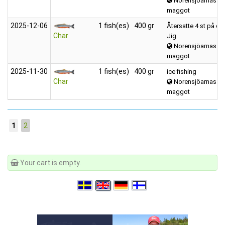
Norensjöarnas
maggot
2025‑12‑06
1 fish(es)
400 gr
Återsatte 4 st på ca
Char
Jig
Norensjöarnas
maggot
2025‑11‑30
1 fish(es)
400 gr
ice fishing
Char
Norensjöarnas
maggot
1
2
Your cart is empty.