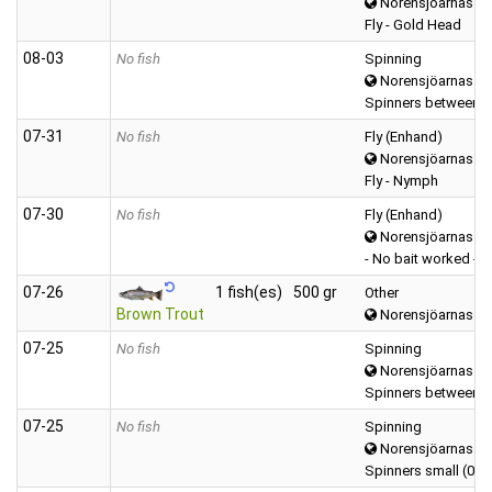
Norensjöarnas
Fly - Gold Head
08‑03
No fish
Spinning
Norensjöarnas
Spinners between (
07‑31
No fish
Fly (Enhand)
Norensjöarnas
Fly - Nymph
07‑30
No fish
Fly (Enhand)
Norensjöarnas
- No bait worked -
07‑26
1 fish(es)
500 gr
Other
Brown Trout
Norensjöarnas
07‑25
No fish
Spinning
Norensjöarnas
Spinners between (
07‑25
No fish
Spinning
Norensjöarnas
Spinners small (0-5 