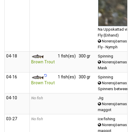
Na Uppskattad vikt
Fly (Enhand)
Norensjöarnas
Fly - Nymph
04‑18
1 fish(es)
300 gr
Spinning
Brown Trout
Norensjöarnas
Mask
04‑16
1 fish(es)
300 gr
Spinning
Brown Trout
Norensjöarnas
Spinners between (
04‑10
No fish
Jig
Norensjöarnas
maggot
03‑27
No fish
ice fishing
Norensjöarnas
maggot