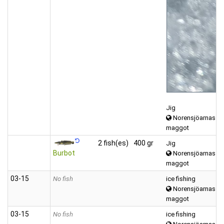
Jig
Norensjöarnas
maggot
2 fish(es)
400 gr
Jig
Burbot
Norensjöarnas
maggot
03‑15
No fish
ice fishing
Norensjöarnas
maggot
03‑15
No fish
ice fishing