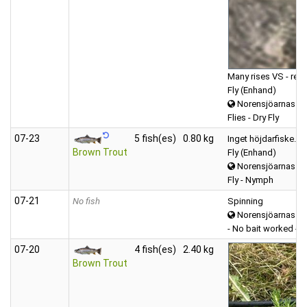
Many rises VS - rel
Fly (Enhand)
Norensjöarnas
Flies - Dry Fly
07‑23
5 fish(es)
0.80 kg
Inget höjdarfiske. 
Brown Trout
Fly (Enhand)
Norensjöarnas
Fly - Nymph
07‑21
No fish
Spinning
Norensjöarnas
- No bait worked -
07‑20
4 fish(es)
2.40 kg
Brown Trout