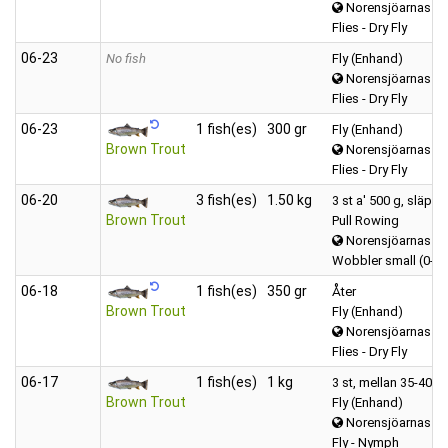
Norensjöarnas
Flies - Dry Fly
06‑23
No fish
Fly (Enhand)
Norensjöarnas
Flies - Dry Fly
06‑23
1 fish(es)
300 gr
Fly (Enhand)
Brown Trout
Norensjöarnas
Flies - Dry Fly
06‑20
3 fish(es)
1.50 kg
3 st a' 500 g, släppt
Brown Trout
Pull Rowing
Norensjöarnas
Wobbler small (0-1
06‑18
1 fish(es)
350 gr
Åter
Brown Trout
Fly (Enhand)
Norensjöarnas
Flies - Dry Fly
06‑17
1 fish(es)
1 kg
3 st, mellan 35-40 c
Brown Trout
Fly (Enhand)
Norensjöarnas
Fly - Nymph