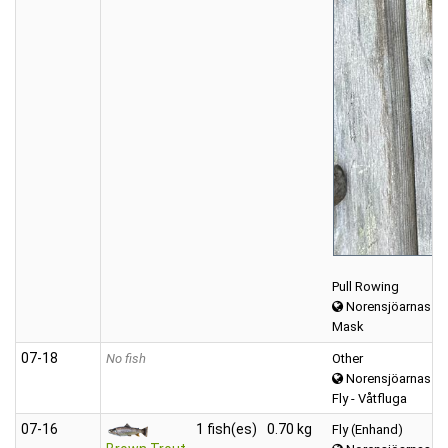
Pull Rowing
Norensjöarnas
Mask
07‑18
No fish
Other
Norensjöarnas ne
Fly - Våtfluga
07‑16
1 fish(es)
0.70 kg
Fly (Enhand)