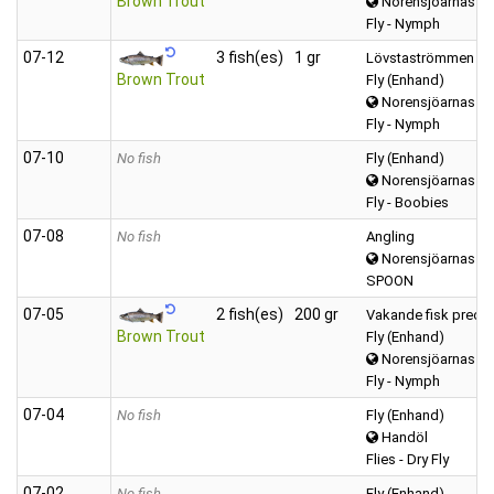
Brown Trout
Norensjöarnas
Fly - Nymph
07‑12
3 fish(es)
1 gr
Lövstaströmmen Enda
Brown Trout
Fly (Enhand)
Norensjöarnas
Fly - Nymph
07‑10
No fish
Fly (Enhand)
Norensjöarnas L
Fly - Boobies
07‑08
No fish
Angling
Norensjöarnas
SPOON
07‑05
2 fish(es)
200 gr
Vakande fisk precis 
Brown Trout
Fly (Enhand)
Norensjöarnas
Fly - Nymph
07‑04
No fish
Fly (Enhand)
Handöl
Flies - Dry Fly
07‑02
No fish
Fly (Enhand)