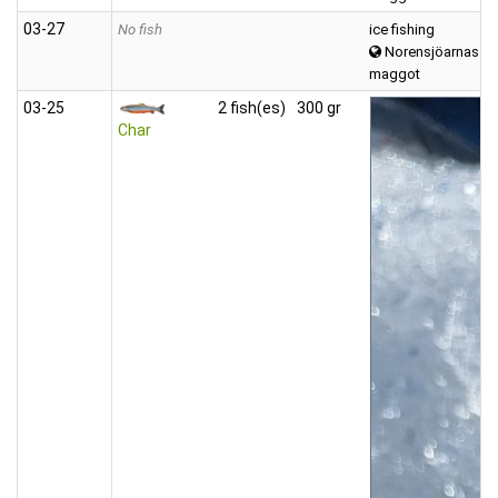
03‑27
No fish
ice fishing
Norensjöarnas
maggot
03‑25
2 fish(es)
300 gr
Char