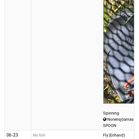
Spinning
Norensjöarnas
SPOON
06‑23
No fish
Fly (Enhand)