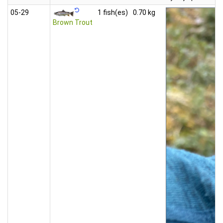
05‑29
1 fish(es)
0.70 kg
Brown Trout