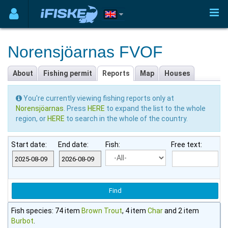
Norensjöarnas FVOF
About
Fishing permit
Reports
Map
Houses
You're currently viewing fishing reports only at
Norensjöarnas
. Press
HERE
to expand the list to the whole
region, or
HERE
to search in the whole of the country.
Start date:
End date:
Fish:
Free text:
Fish species: 74 item
Brown Trout
, 4 item
Char
and 2 item
Burbot
.