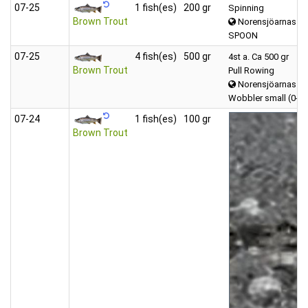
07‑25
1 fish(es)
200 gr
Spinning
Brown Trout
Norensjöarnas
SPOON
07‑25
4 fish(es)
500 gr
4st a. Ca 500 gr
Brown Trout
Pull Rowing
Norensjöarnas
Wobbler small (0-1
07‑24
1 fish(es)
100 gr
Brown Trout