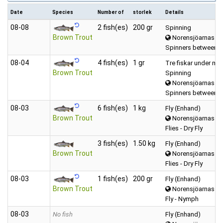
Date
Species
Number of
storlek
Details
08‑08
2 fish(es)
200 gr
Spinning
Brown Trout
Norensjöarnas
Spinners between (
08‑04
4 fish(es)
1 gr
Tre fiskar under mi
Brown Trout
Spinning
Norensjöarnas
Spinners between (
08‑03
6 fish(es)
1 kg
Fly (Enhand)
Brown Trout
Norensjöarnas
Flies - Dry Fly
3 fish(es)
1.50 kg
Fly (Enhand)
Brown Trout
Norensjöarnas
Flies - Dry Fly
08‑03
1 fish(es)
200 gr
Fly (Enhand)
Brown Trout
Norensjöarnas
Fly - Nymph
08‑03
No fish
Fly (Enhand)