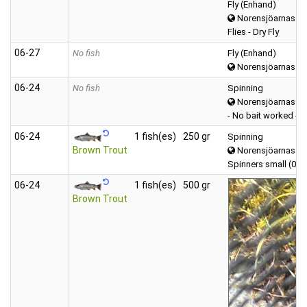
Fly (Enhand)
Norensjöarnas
Flies - Dry Fly
06‑27
No fish
Fly (Enhand)
Norensjöarnas
06‑24
No fish
Spinning
Norensjöarnas
- No bait worked -
06‑24
1 fish(es)
250 gr
Spinning
Brown Trout
Norensjöarnas
Spinners small (0-5 
06‑24
1 fish(es)
500 gr
Brown Trout