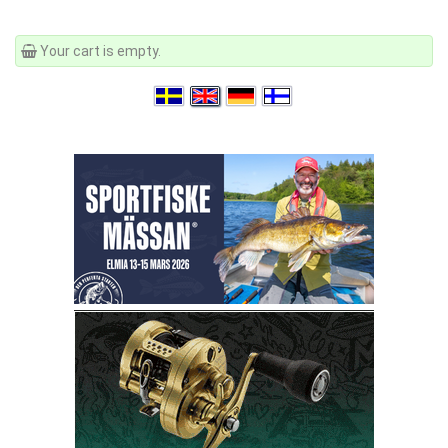
Your cart is empty.