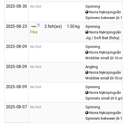
2025‑08‑30
No fish
Spinning
Norra Nyköpingsån
Spinners between (6-12 
2025‑08‑23
2 fish(es)
1.50 kg
Spinning
Pike
Norra Nyköpingsån
Jig / Soft Bait (fishy)
2025‑08‑09
No fish
Spinning
Norra Nyköpingsån
Wobbler small (0-10 cm)
2025‑08‑09
No fish
Angling
Norra Nyköpingsån
Wobbler small (0-10 cm)
2025‑08‑09
No fish
Spinning
Norra Nyköpingsån
Spinners small (0-5 gr)
2025‑08‑07
No fish
Spinning
Norra Nyköpingsån
Spinners between (6-12 