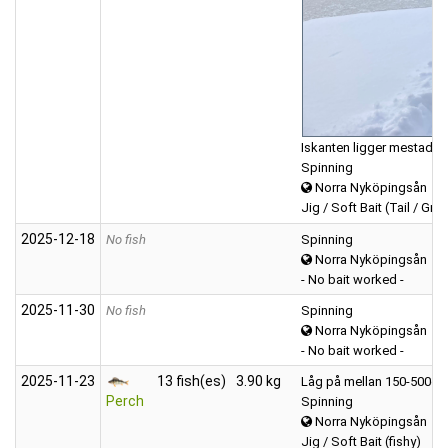
Iskanten ligger mestadels
Spinning
Norra Nyköpingsån
Jig / Soft Bait (Tail / Gru
2025‑12‑18
No fish
Spinning
Norra Nyköpingsån
- No bait worked -
2025‑11‑30
No fish
Spinning
Norra Nyköpingsån
- No bait worked -
2025‑11‑23
13 fish(es)
3.90 kg
Låg på mellan 150-500g. B
Perch
Spinning
Norra Nyköpingsån
Jig / Soft Bait (fishy)