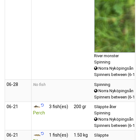
River monster
Spinning
Norra Nyköpingsån
Spinners between (6-12 
06‑28
No fish
Spinning
Norra Nyköpingsån
Spinners between (6-12 
06‑21
3 fish(es)
200 gr
Släppte åter
Perch
Spinning
Norra Nyköpingsån
Spinners between (6-12 
06‑21
1 fish(es)
1.50 kg
Släppte