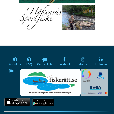
About us
FAQ
Contact Us
Facebook
Instagram
Linkedin