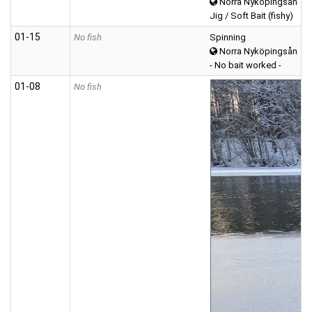
Norra Nyköpingsån
Jig / Soft Bait (fishy)
01‑15
No fish
Spinning
Norra Nyköpingsån
- No bait worked -
01‑08
No fish