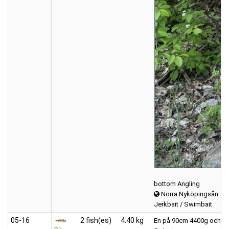
bottom Angling
Norra Nyköpingsån
Jerkbait / Swimbait
05‑16
2 fish(es)
4.40 kg
En på 90cm 4400g och e