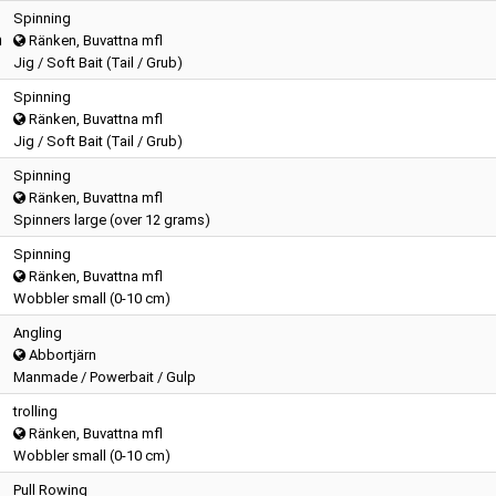
Spinning
h
Ränken, Buvattna mfl
Jig / Soft Bait (Tail / Grub)
Spinning
Ränken, Buvattna mfl
Jig / Soft Bait (Tail / Grub)
Spinning
Ränken, Buvattna mfl
Spinners large (over 12 grams)
Spinning
Ränken, Buvattna mfl
Wobbler small (0-10 cm)
Angling
Abbortjärn
Manmade / Powerbait / Gulp
trolling
Ränken, Buvattna mfl
Wobbler small (0-10 cm)
Pull Rowing