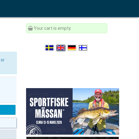
Your cart is empty.
 or