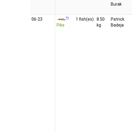
Burak
06‑23
1 fish(es)
8.50
Patrick
Pike
kg
Badeja