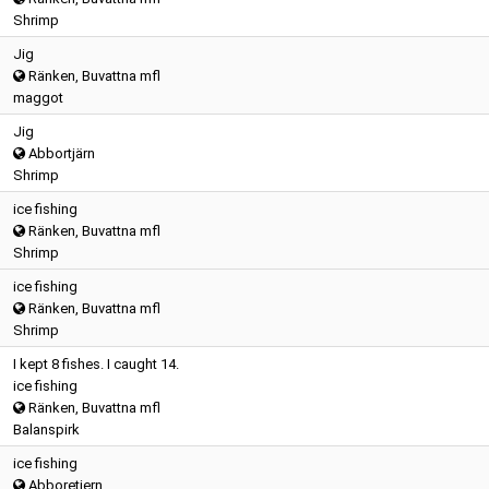
Shrimp
Jig
Ränken, Buvattna mfl
maggot
Jig
Abbortjärn
Shrimp
ice fishing
Ränken, Buvattna mfl
Shrimp
ice fishing
Ränken, Buvattna mfl
Shrimp
I kept 8 fishes. I caught 14.
ice fishing
Ränken, Buvattna mfl
Balanspirk
ice fishing
Abboretjern