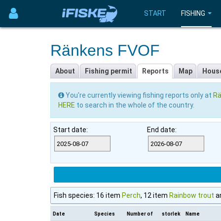
START
FISHING
Ränkens FVOF
About
Fishing permit
Reports
Map
Hous
You're currently viewing fishing reports only at
Rä
HERE
to search in the whole of the country.
Start date:
End date:
Fish species: 16 item
Perch
, 12 item
Rainbow trout
a
Date
Species
Number of
storlek
Name