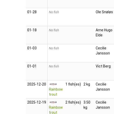
01‑28
Ole Snøløs
No fish
01‑18
Arne Hugo
No fish
Elde
01‑03
Cecilie
No fish
Jansson
01‑01
Vict Berg
No fish
2025‑12‑20
1 fish(es)
2 kg
Cecilie
Rainbow
Jansson
trout
2025‑12‑19
2 fish(es)
3.50
Cecilie
Rainbow
kg
Jansson
trout