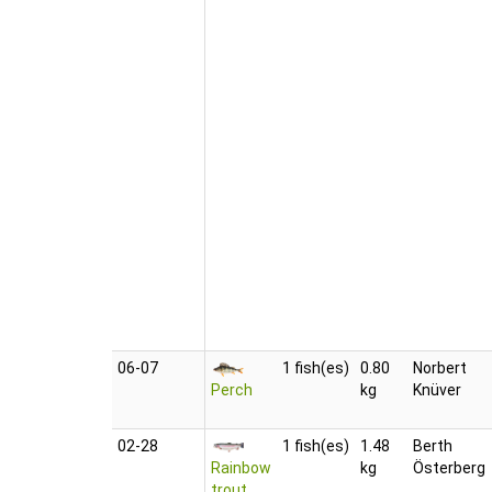
06‑07
1 fish(es)
0.80
Norbert
Perch
kg
Knüver
02‑28
1 fish(es)
1.48
Berth
Rainbow
kg
Österberg
trout