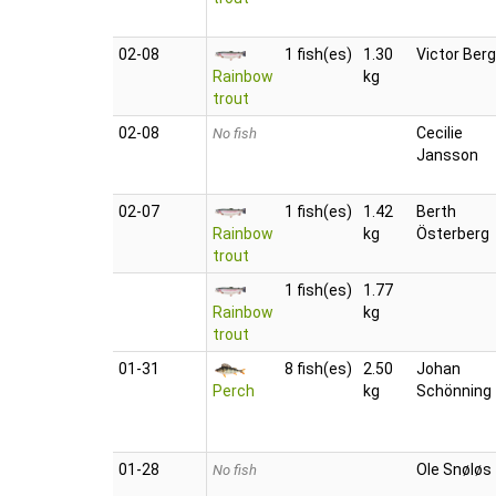
02‑08
1 fish(es)
1.30
Victor Berg
Rainbow
kg
trout
02‑08
Cecilie
No fish
Jansson
02‑07
1 fish(es)
1.42
Berth
Rainbow
kg
Österberg
trout
1 fish(es)
1.77
Rainbow
kg
trout
01‑31
8 fish(es)
2.50
Johan
Perch
kg
Schönning
01‑28
Ole Snøløs
No fish