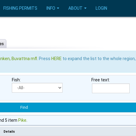
FISHING PERMITS
INFO
ABOUT
LOGIN
es
nken, Buvattna mfl
. Press
HERE
to expand the list to the whole region,
Fish:
Free text:
nd 5 item
Pike
.
Details