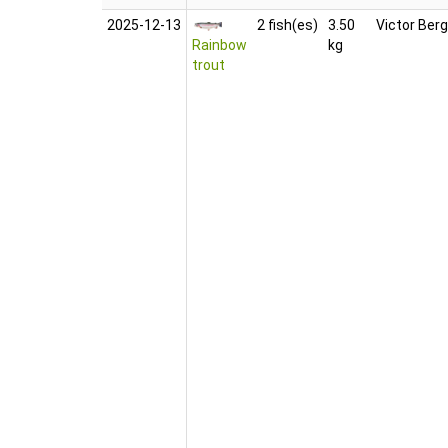
2025‑12‑13
2 fish(es)
3.50
Victor Berg
Rainbow
kg
trout