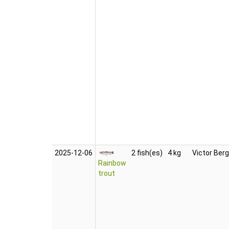
2025‑12‑06
2 fish(es)
4 kg
Victor Berg
Rainbow
trout