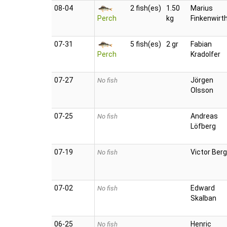
08‑04
2 fish(es)
1.50
Marius
Perch
kg
Finkenwirt
07‑31
5 fish(es)
2 gr
Fabian
Perch
Kradolfer
07‑27
Jörgen
No fish
Olsson
07‑25
Andreas
No fish
Löfberg
07‑19
Victor Berg
No fish
07‑02
Edward
No fish
Skalban
06‑25
Henric
No fish