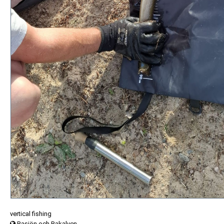
vertical fishing
Rasjön och Rakalven