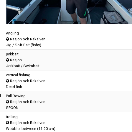
Angling
Rasjön och Rakalven
Jig / Soft Bait (fishy)
jerkbait
Rasjön
Jerkbait / Swimbait
vertical fishing
Rasjön och Rakalven
Dead fish
d
Pull Rowing
Rasjön och Rakalven
SPOON
trolling
Rasjön och Rakalven
Wobbler between (11-20 cm)