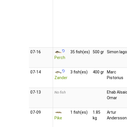
07‑16
35 fish(es)
500 gr
Simon lago
Perch
07‑14
3 fish(es)
400 gr
Marc
Zander
Pistorius
07‑13
Ehab Alsai
No fish
Omar
07‑09
1 fish(es)
1.85
Artur
Pike
kg
Andersson