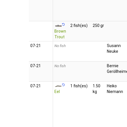
2 fish(es)
250 gr
Brown
Trout
07‑21
Susann
No fish
Neuke
07‑21
Bernie
No fish
Geröllheim
07‑21
1 fish(es)
1.50
Heiko
Eel
kg
Niemann