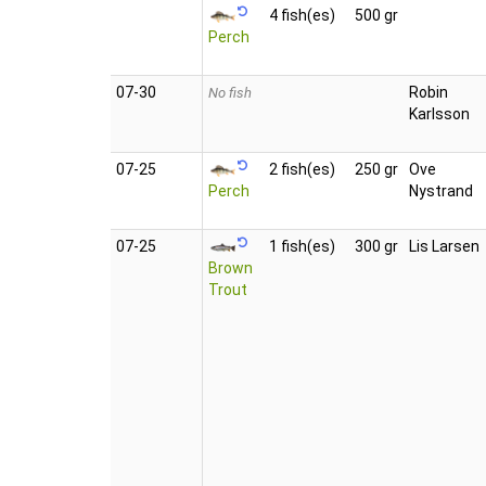
4 fish(es)
500 gr
Perch
07‑30
Robin
No fish
Karlsson
07‑25
2 fish(es)
250 gr
Ove
Perch
Nystrand
07‑25
1 fish(es)
300 gr
Lis Larsen
Brown
Trout