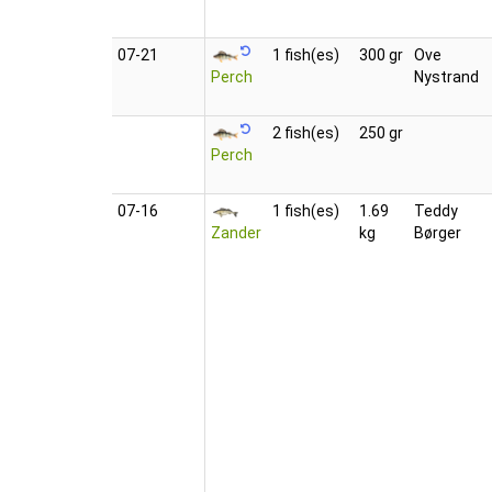
07‑21
1 fish(es)
300 gr
Ove
Perch
Nystrand
2 fish(es)
250 gr
Perch
07‑16
1 fish(es)
1.69
Teddy
Zander
kg
Børger