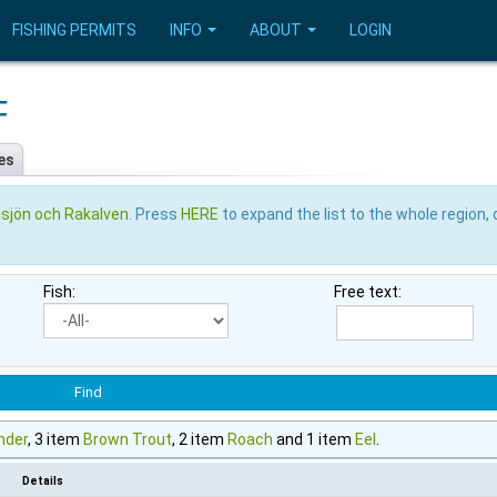
FISHING PERMITS
INFO
ABOUT
LOGIN
F
es
sjön och Rakalven
. Press
HERE
to expand the list to the whole region, 
Fish:
Free text:
nder
, 3 item
Brown Trout
, 2 item
Roach
and 1 item
Eel
.
Details