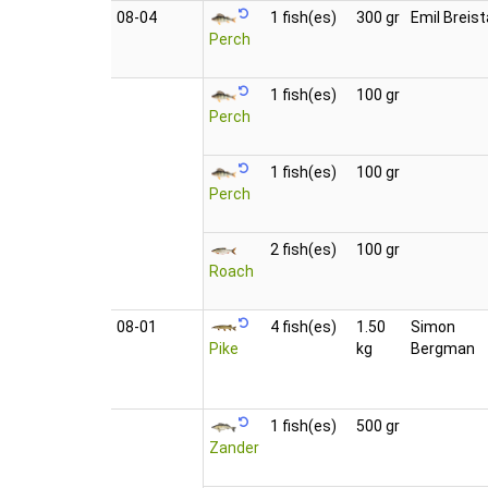
08‑04
1 fish(es)
300 gr
Emil Breist
Perch
1 fish(es)
100 gr
Perch
1 fish(es)
100 gr
Perch
2 fish(es)
100 gr
Roach
08‑01
4 fish(es)
1.50
Simon
Pike
kg
Bergman
1 fish(es)
500 gr
Zander