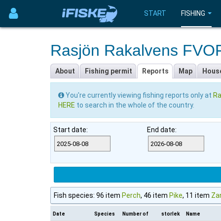
START
FISHING
Rasjön Rakalvens FVO
About
Fishing permit
Reports
Map
Hous
You're currently viewing fishing reports only at
Ra
HERE
to search in the whole of the country.
Start date:
End date:
Fish species: 96 item
Perch
, 46 item
Pike
, 11 item
Za
Date
Species
Number of
storlek
Name