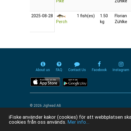
Pike
Zühlke
2025‑08‑28
1 fish(es)
1.50
Florian
Perch
kg
Zühlke
About us
FAQ
Contact Us
Facebook
Instagram
© 2026 Jighead AB
iFiske använder kakor (cookies) för att webbplatsen ska
cookies från oss används.
Mer info...