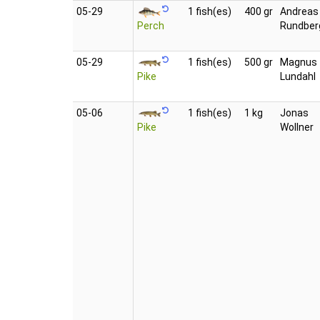
05‑29
1 fish(es)
400 gr
Andreas
Perch
Rundber
05‑29
1 fish(es)
500 gr
Magnus
Pike
Lundahl
05‑06
1 fish(es)
1 kg
Jonas
Pike
Wollner