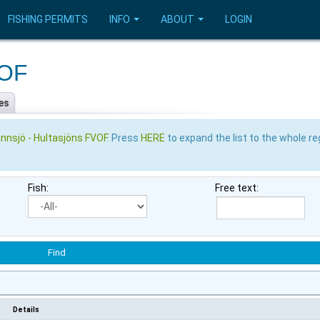
FISHING PERMITS
INFO
ABOUT
LOGIN
VOF
es
nnsjö - Hultasjöns FVOF
. Press
HERE
to expand the list to the whole re
Fish:
Free text:
Details