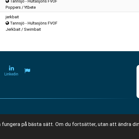
Tannsjö - Hultasjöns FVOF
Poppers / Ytbete
jerkbait
Tannsjö - Hultasjöns FVOF
Jerkbait / Swimbait
Linkedin
 fungera på bästa sätt. Om du fortsätter, utan att ändra din