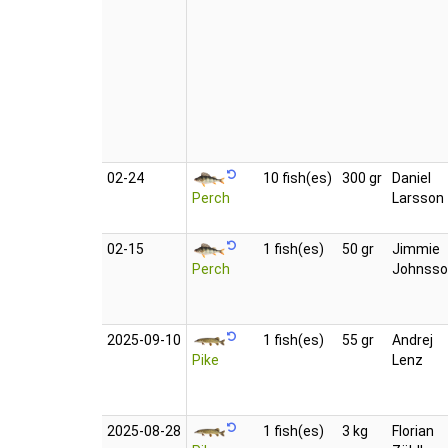
02‑24
10 fish(es)
300 gr
Daniel
Perch
Larsson
02‑15
1 fish(es)
50 gr
Jimmie
Perch
Johnsso
2025‑09‑10
1 fish(es)
55 gr
Andrej
Pike
Lenz
2025‑08‑28
1 fish(es)
3 kg
Florian