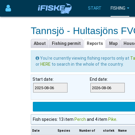
START
FISHING
Tannsjö - Hultasjöns F
About
Fishing permit
Reports
Map
Hous
You're currently viewing fishing reports only at
Ta
or
HERE
to search in the whole of the country.
Start date:
End date:
Fish species: 13 item
Perch
and 4 item
Pike
.
Date
Species
Number of
storlek
Name