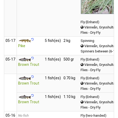
Fly (Enhand)
Vänneån, Grysshultasj
Flies - Dry Fly
05‑17
5 fish(es)
2 kg
Spinning
Pike
Vänneån, Grysshultasj
Spinners between (6-12
05‑17
1 fish(es)
500 gr
Fly (Enhand)
Brown Trout
Vänneån, Grysshultasj
Flies - Dry Fly
1 fish(es)
0.70 kg
Fly (Enhand)
Brown Trout
Vänneån, Grysshultasj
Flies - Dry Fly
1 fish(es)
1.10 kg
Fly (Enhand)
Brown Trout
Vänneån, Grysshultasj
Flies - Dry Fly
05‑16
No fish
Fly (two-handed)