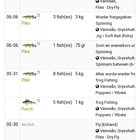
Vänneån,
Flies - Dry Fly
06‑06
3 fish(es)
3 kg
Wieder freigegeben
Pike
Spinning
Vänneån, Grysshultasj
Jig / Soft Bait (fishy)
06‑06
1 fish(es)
75 gr
Som en wienerkorv unge
Pike
Spinning
Vänneån, Grysshultasj
Spinners between (6-12
05‑31
8 fish(es)
5 kg
Alles wurde wieder frei
Pike
frog Fishing
Vänneån, Grysshultasj
Poppers / Ytbete
5 fish(es)
1 kg
frog Fishing
Vänneån, Grysshultasj
Perch
Poppers / Ytbete
05‑30
No fish
Fly (Enhand)
Vänneån, Grysshultasj
Flies - Dry Fly