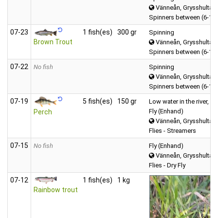
Vänneån, Grysshultasj
Spinners between (6-12
07‑23
1 fish(es)
300 gr
Spinning
Brown Trout
Vänneån, Grysshultasj
Spinners between (6-12
07‑22
No fish
Spinning
Vänneån, Grysshultasj
Spinners between (6-12
07‑19
5 fish(es)
150 gr
Low water in the river, B
Fly (Enhand)
Perch
Vänneån, Grysshultasj
Flies - Streamers
07‑15
No fish
Fly (Enhand)
Vänneån, Grysshultasj
Flies - Dry Fly
07‑12
1 fish(es)
1 kg
Rainbow trout