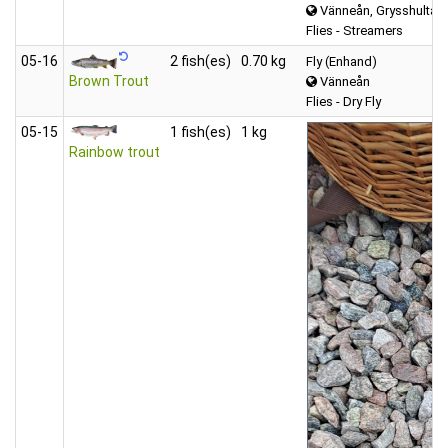
Vänneån, Grysshultasj
Flies - Streamers
05‑16
2 fish(es)
0.70 kg
Fly (Enhand)
Brown Trout
Vänneån
Flies - Dry Fly
05‑15
1 fish(es)
1 kg
Rainbow trout