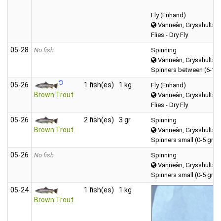
Fly (Enhand)
Vänneån, Grysshultasj
Flies - Dry Fly
05‑28
No fish
Spinning
Vänneån, Grysshultasj
Spinners between (6-12
05‑26
1 fish(es)
1 kg
Fly (Enhand)
Brown Trout
Vänneån, Grysshultasj
Flies - Dry Fly
05‑26
2 fish(es)
3 gr
Spinning
Brown Trout
Vänneån, Grysshultasj
Spinners small (0-5 gr)
05‑26
No fish
Spinning
Vänneån, Grysshultasj
Spinners small (0-5 gr)
05‑24
1 fish(es)
1 kg
Brown Trout