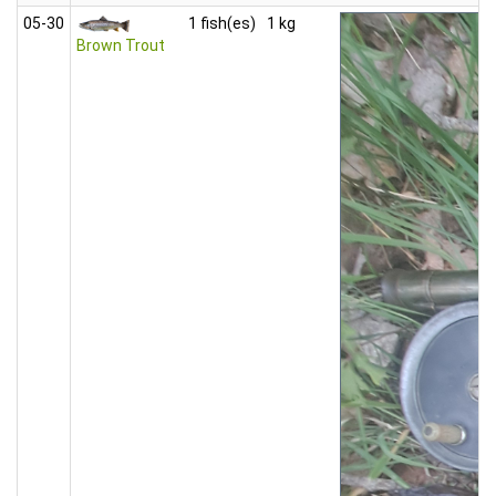
05‑30
1 fish(es)
1 kg
Brown Trout