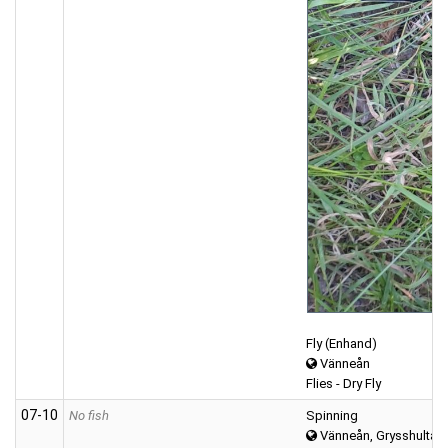
Fly (Enhand)
Vänneån
Flies - Dry Fly
07‑10
No fish
Spinning
Vänneån, Grysshultasj