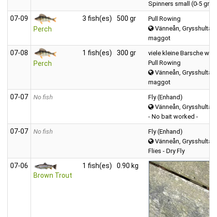
Spinners small (0-5 gr)
07‑09
3 fish(es)
500 gr
Pull Rowing
Vänneån, Grysshultasj
Perch
maggot
07‑08
1 fish(es)
300 gr
viele kleine Barsche wie
Pull Rowing
Perch
Vänneån, Grysshultasj
maggot
07‑07
No fish
Fly (Enhand)
Vänneån, Grysshultasj
- No bait worked -
07‑07
No fish
Fly (Enhand)
Vänneån, Grysshultasj
Flies - Dry Fly
07‑06
1 fish(es)
0.90 kg
Brown Trout