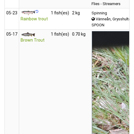
Flies - Streamers
05‑23
1 fish(es)
2 kg
Spinning
Rainbow trout
Vänneån, Grysshultasj
SPOON
05‑17
1 fish(es)
0.70 kg
Brown Trout