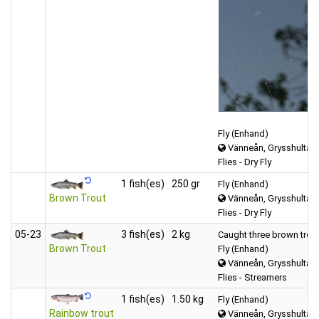
Fly (Enhand)
Vänneån, Grysshultasj
Flies - Dry Fly
1 fish(es)
250 gr
Fly (Enhand)
Brown Trout
Vänneån, Grysshultasj
Flies - Dry Fly
05‑23
3 fish(es)
2 kg
Caught three brown trout
Brown Trout
Fly (Enhand)
Vänneån, Grysshultasj
Flies - Streamers
1 fish(es)
1.50 kg
Fly (Enhand)
Rainbow trout
Vänneån, Grysshultasj