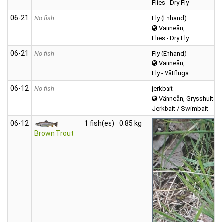
Flies - Dry Fly
06‑21
No fish
Fly (Enhand)
Vänneån,
Flies - Dry Fly
06‑21
No fish
Fly (Enhand)
Vänneån,
Fly - Våtfluga
06‑12
No fish
jerkbait
Vänneån, Grysshultasj
Jerkbait / Swimbait
06‑12
1 fish(es)
0.85 kg
Brown Trout