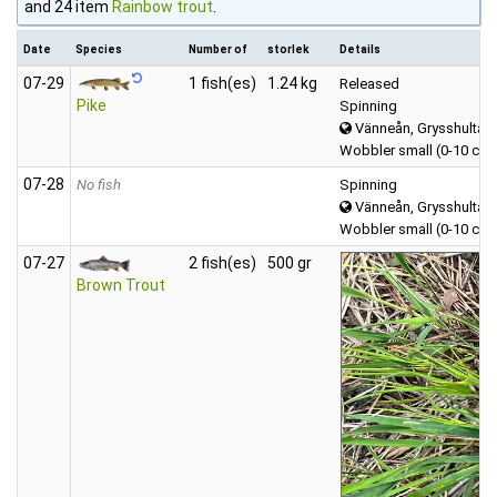
and 24 item
Rainbow trout
.
Date
Species
Number of
storlek
Details
07‑29
1 fish(es)
1.24 kg
Released
Pike
Spinning
Vänneån, Grysshultasj
Wobbler small (0-10 cm)
07‑28
No fish
Spinning
Vänneån, Grysshultasj
Wobbler small (0-10 cm)
07‑27
2 fish(es)
500 gr
Brown Trout