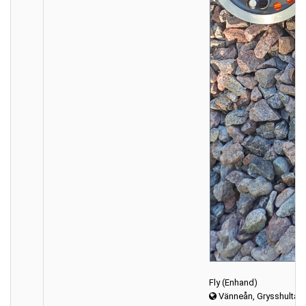
Fly (Enhand)
Vänneån, Grysshultasj