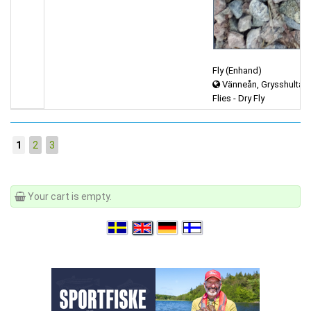
Fly (Enhand)
Vänneån, Grysshultasj
Flies - Dry Fly
1
2
3
Your cart is empty.