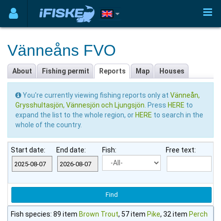
Vänneåns FVO
About
Fishing permit
Reports
Map
Houses
You're currently viewing fishing reports only at
Vänneån,
Grysshultasjön, Vännesjön och Ljungsjön
. Press
HERE
to
expand the list to the whole region, or
HERE
to search in the
whole of the country.
Start date:
End date:
Fish:
Free text:
Fish species: 89 item
Brown Trout
, 57 item
Pike
, 32 item
Perch