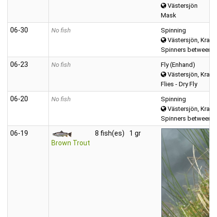
Västersjön
Mask
06‑30
No fish
Spinning
Västersjön, Kravat
Spinners between (
06‑23
No fish
Fly (Enhand)
Västersjön, Kravat
Flies - Dry Fly
06‑20
No fish
Spinning
Västersjön, Kravat
Spinners between (
06‑19
8 fish(es)
1 gr
Brown Trout