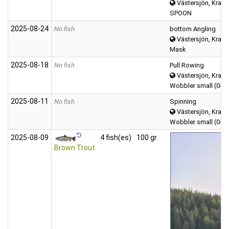
Västersjön, Kravat
SPOON
2025‑08‑24
No fish
bottom Angling
Västersjön, Kravat
Mask
2025‑08‑18
No fish
Pull Rowing
Västersjön, Kravat
Wobbler small (0-1
2025‑08‑11
No fish
Spinning
Västersjön, Kravat
Wobbler small (0-1
2025‑08‑09
4 fish(es)
100 gr
Brown Trout