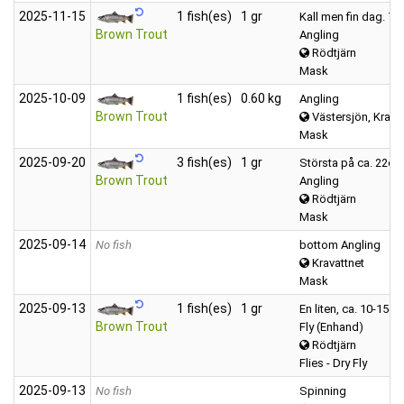
2025‑11‑15
1 fish(es)
1 gr
Kall men fin dag. Tj
Brown Trout
Angling
Rödtjärn
Mask
2025‑10‑09
1 fish(es)
0.60 kg
Angling
Brown Trout
Västersjön, Kravat
Mask
2025‑09‑20
3 fish(es)
1 gr
Största på ca. 22cm
Brown Trout
Angling
Rödtjärn
Mask
2025‑09‑14
No fish
bottom Angling
Kravattnet
Mask
2025‑09‑13
1 fish(es)
1 gr
En liten, ca. 10-15c
Brown Trout
Fly (Enhand)
Rödtjärn
Flies - Dry Fly
2025‑09‑13
No fish
Spinning