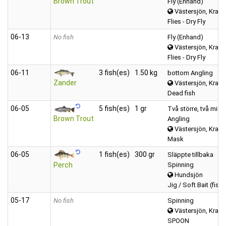
Brown Trout
Fly (Enhand)
Västersjön, Kravat
Flies - Dry Fly
06‑13
No fish
Fly (Enhand)
Västersjön, Kravat
Flies - Dry Fly
06‑11
3 fish(es)
1.50 kg
bottom Angling
Zander
Västersjön, Kravat
Dead fish
06‑05
5 fish(es)
1 gr
Två större, två mind
Brown Trout
Angling
Västersjön, Kravat
Mask
06‑05
1 fish(es)
300 gr
Släppte tillbaka
Spinning
Perch
Hundsjön
Jig / Soft Bait (fishy
05‑17
No fish
Spinning
Västersjön, Kravat
SPOON