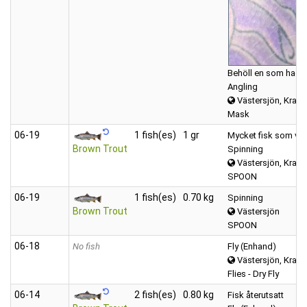
Behöll en som hade s
Angling
Västersjön, Kravat
Mask
06‑19
1 fish(es)
1 gr
Mycket fisk som vak
Brown Trout
Spinning
Västersjön, Kravat
SPOON
06‑19
1 fish(es)
0.70 kg
Spinning
Brown Trout
Västersjön
SPOON
06‑18
No fish
Fly (Enhand)
Västersjön, Kravat
Flies - Dry Fly
06‑14
2 fish(es)
0.80 kg
Fisk återutsatt