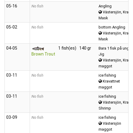
05‑16
No fish
Angling
Västersjön, Kravat
Mask
05‑02
No fish
bottom Angling
Västersjön, Kravat
Mask
04‑05
1 fish(es)
140 gr
Bara 1 fisk på ung 3
Brown Trout
Jig
Västersjön, Kravat
maggot
03‑11
No fish
ice fishing
Kravattnet
maggot
03‑11
No fish
ice fishing
Västersjön, Kravat
Shrimp
03‑09
No fish
ice fishing
Västersjön
maggot