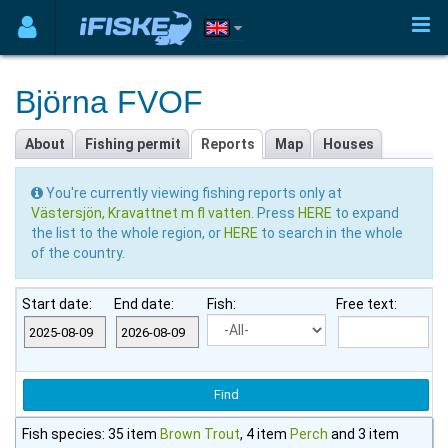
Björna FVOF
About
Fishing permit
Reports
Map
Houses
You're currently viewing fishing reports only at
Västersjön, Kravattnet m fl vatten
. Press
HERE
to expand
the list to the whole region, or
HERE
to search in the whole
of the country.
Start date:
End date:
Fish:
Free text:
Fish species: 35 item
Brown Trout
, 4 item
Perch
and 3 item