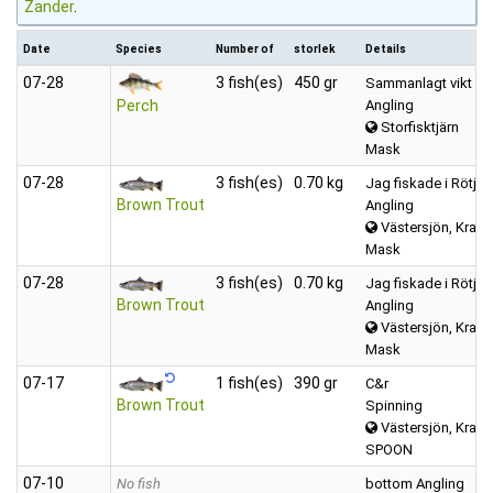
Zander
.
Date
Species
Number of
storlek
Details
07‑28
3 fish(es)
450 gr
Sammanlagt vikt
Angling
Perch
Storfisktjärn
Mask
07‑28
3 fish(es)
0.70 kg
Jag fiskade i Rötjärn
Brown Trout
Angling
Västersjön, Kravat
Mask
07‑28
3 fish(es)
0.70 kg
Jag fiskade i Rötjär
Brown Trout
Angling
Västersjön, Kravat
Mask
07‑17
1 fish(es)
390 gr
C&r
Brown Trout
Spinning
Västersjön, Kravat
SPOON
07‑10
No fish
bottom Angling