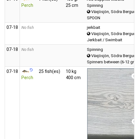
Perch
25 cm
Spinning
Växjösjön, Södra Bergund
SPOON
07‑18
No fish
jerkbait
Växjösjön, Södra Bergund
Jerkbait / Swimbait
07‑18
No fish
Spinning
Växjösjön, Södra Bergund
Spinners between (6-12 gra
07‑18
25 fish(es)
10 kg
Perch
400 cm