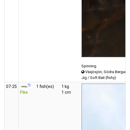
Spinning
Växjösjön, Södra Bergund
Jig / Soft Bait (fishy)
07‑25
1 fish(es)
1 kg
Pike
1 cm