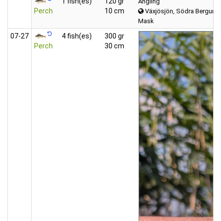
1 fish(es)
120 gr
Angling
Perch
10 cm
Växjösjön, Södra Bergund
Mask
07‑27
4 fish(es)
300 gr
Perch
30 cm