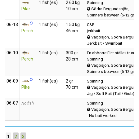
1 fish(es)
2.60 kg
Spinning
Pike
10 cm
Södra Bergundasjön,
Spinners between (6-12 gra
06‑13
1 fish(es)
1.50 kg
C&R
Perch
46 cm
jerkbait
Växjösjön, Södra Bergund
Jerkbait / Swimbait
06‑10
1 fish(es)
300 gr
En abborre Fint ställe i trum
Perch
28 cm
Spinning
Växjösjön, Södra Bergund
Spinners between (6-12 gra
06‑09
1 fish(es)
2 gr
Spinning
Pike
70 cm
Växjösjön, Södra Bergund
Jig / Soft Bait (Tail / Grub)
06‑07
No fish
Spinning
Växjösjön, Södra Bergund
- No bait worked -
1
2
3