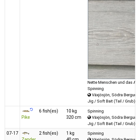
Nette Menschen und das Ange
Spinning
Växjösjön, Södra Bergund
Jig / Soft Bait (Tail / Grub)
6 fish(es)
10 kg
Spinning
Pike
320 cm
Växjösjön, Södra Bergund
Jig / Soft Bait (Tail / Grub)
07‑17
2 fish(es)
1 kg
Spinning
Zander
40 cm
Växjösjön, Södra Bergund