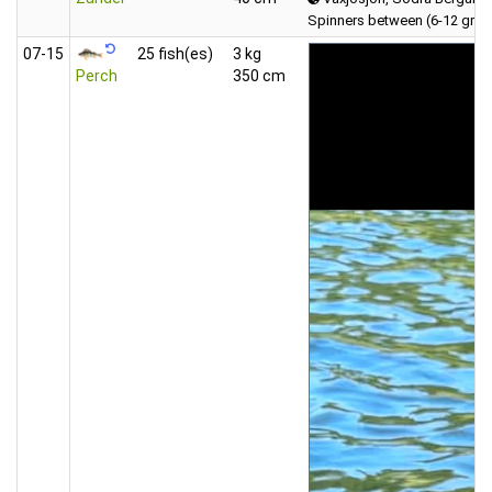
Spinners between (6-12 gra
07‑15
25 fish(es)
3 kg
Perch
350 cm