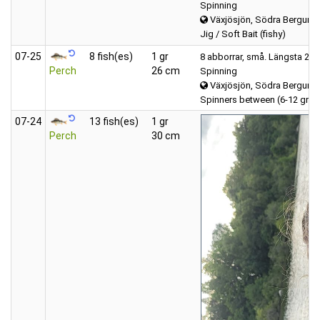
Spinning
Växjösjön, Södra Bergund
Jig / Soft Bait (fishy)
07‑25
8 fish(es)
1 gr
8 abborrar, små. Längsta 26
Perch
26 cm
Spinning
Växjösjön, Södra Bergund
Spinners between (6-12 gra
07‑24
13 fish(es)
1 gr
Perch
30 cm