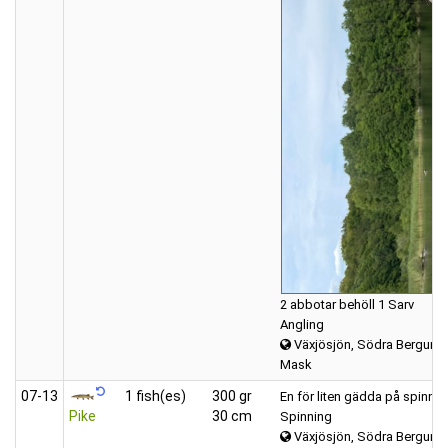
2 abbotar behöll 1 Sarv
Angling
Växjösjön, Södra Bergund
Mask
07‑13
1 fish(es)
300 gr
En för liten gädda på spinnare
Pike
30 cm
Spinning
Växjösjön, Södra Bergund