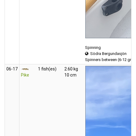
Spinning
Södra Bergundasjön
Spinners between (6-12 gra
06‑17
1 fish(es)
2.60 kg
Pike
10 cm