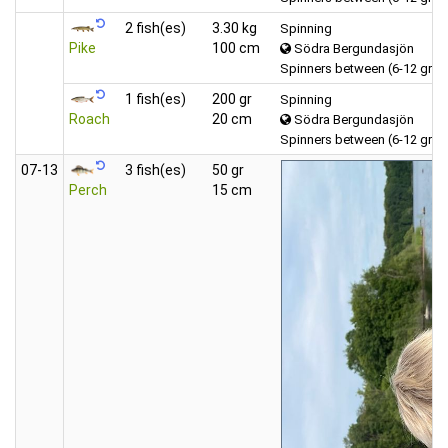
2 fish(es)
3.30 kg
Spinning
Pike
100 cm
Södra Bergundasjön
Spinners between (6-12 gra
1 fish(es)
200 gr
Spinning
Roach
20 cm
Södra Bergundasjön
Spinners between (6-12 gra
07‑13
3 fish(es)
50 gr
Perch
15 cm