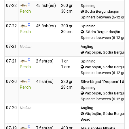
07‑22
45 fish(es)
200 gr
Spinning
Perch
30 cm
Södra Bergundasjön
Spinners between (6-12 gra
07‑22
45 fish(es)
200 gr
Spinning
Perch
30 cm
Södra Bergundasjön
Spinners between (6-12 gra
07‑21
No fish
Angling
Växjösjön, Södra Bergund
07‑21
2 fish(es)
1 gr
Spinning
Perch
1 cm
Växjösjön, Södra Bergund
Spinners between (6-12 gra
07‑20
4 fish(es)
320 gr
Silverfärgad "Droppen" Längd
Perch
28 cm
Spinning
Växjösjön, Södra Bergund
Spinners between (6-12 gra
07‑20
No fish
Angling
Växjösjön, Södra Bergund
Bread
07‑19
7 fish(es)
400 gr
Alla släpptes tillbaka