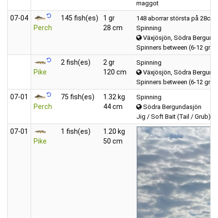
maggot
07‑04
145 fish(es)
1 gr
148 aborrar största på 28cm
Perch
28 cm
Spinning
Växjösjön, Södra Bergund
Spinners between (6-12 gra
2 fish(es)
2 gr
Spinning
Pike
120 cm
Växjösjön, Södra Bergund
Spinners between (6-12 gra
07‑01
75 fish(es)
1.32 kg
Spinning
Perch
44 cm
Södra Bergundasjön
Jig / Soft Bait (Tail / Grub)
07‑01
1 fish(es)
1.20 kg
Pike
50 cm