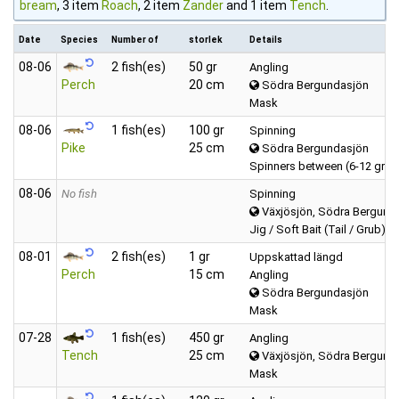
bream
, 3 item
Roach
, 2 item
Zander
and 1 item
Tench
.
Date
Species
Number of
storlek
Details
08‑06
2 fish(es)
50 gr
Angling
Perch
20 cm
Södra Bergundasjön
Mask
08‑06
1 fish(es)
100 gr
Spinning
Pike
25 cm
Södra Bergundasjön
Spinners between (6-12 gra
08‑06
No fish
Spinning
Växjösjön, Södra Bergund
Jig / Soft Bait (Tail / Grub)
08‑01
2 fish(es)
1 gr
Uppskattad längd
Perch
15 cm
Angling
Södra Bergundasjön
Mask
07‑28
1 fish(es)
450 gr
Angling
Tench
25 cm
Växjösjön, Södra Bergund
Mask