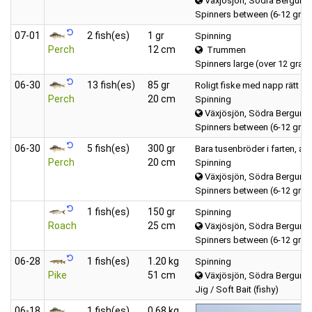
Växjösjön, Södra Bergund
Spinners between (6-12 gra
07‑01
2 fish(es)
1 gr
Spinning
Perch
12 cm
Trummen
Spinners large (over 12 gram
06‑30
13 fish(es)
85 gr
Roligt fiske med napp rätt of
Perch
20 cm
Spinning
Växjösjön, Södra Bergund
Spinners between (6-12 gra
06‑30
5 fish(es)
300 gr
Bara tusenbröder i farten, alla
Perch
20 cm
Spinning
Växjösjön, Södra Bergund
Spinners between (6-12 gra
1 fish(es)
150 gr
Spinning
Roach
25 cm
Växjösjön, Södra Bergund
Spinners between (6-12 gra
06‑28
1 fish(es)
1.20 kg
Spinning
Pike
51 cm
Växjösjön, Södra Bergund
Jig / Soft Bait (fishy)
06‑18
1 fish(es)
0.68 kg