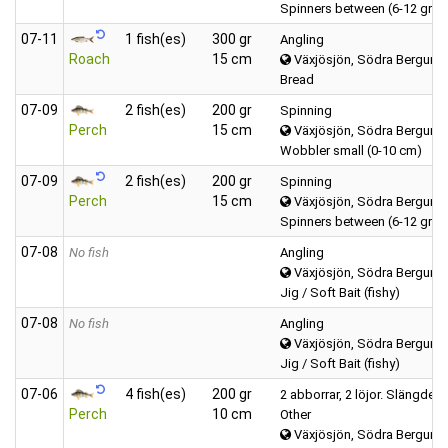
Spinners between (6-12 gra
07‑11
1 fish(es)
300 gr
Angling
Roach
15 cm
Växjösjön, Södra Bergund
Bread
07‑09
2 fish(es)
200 gr
Spinning
Perch
15 cm
Växjösjön, Södra Bergund
Wobbler small (0-10 cm)
07‑09
2 fish(es)
200 gr
Spinning
Perch
15 cm
Växjösjön, Södra Bergund
Spinners between (6-12 gra
07‑08
No fish
Angling
Växjösjön, Södra Bergund
Jig / Soft Bait (fishy)
07‑08
No fish
Angling
Växjösjön, Södra Bergund
Jig / Soft Bait (fishy)
07‑06
4 fish(es)
200 gr
2 abborrar, 2 löjor. Slängde i
Perch
10 cm
Other
Växjösjön, Södra Bergund