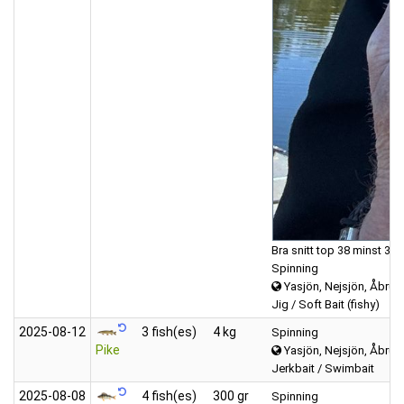
Bra snitt top 38 minst 33
Spinning
Yasjön, Nejsjön, Åbrun
Jig / Soft Bait (fishy)
2025‑08‑12
3 fish(es)
4 kg
Spinning
Pike
Yasjön, Nejsjön, Åbrun
Jerkbait / Swimbait
2025‑08‑08
4 fish(es)
300 gr
Spinning