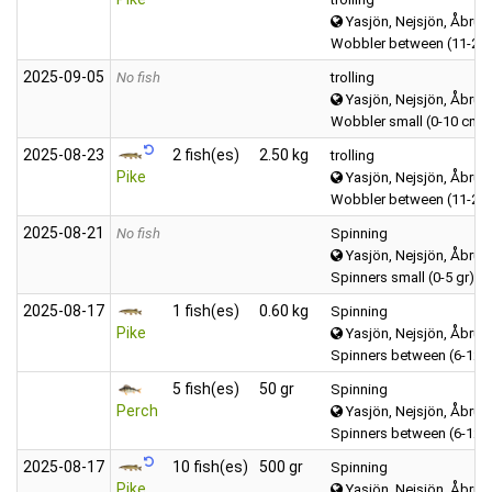
Yasjön, Nejsjön, Åbrun
Wobbler between (11-20
2025‑09‑05
No fish
trolling
Yasjön, Nejsjön, Åbrun
Wobbler small (0-10 cm)
2025‑08‑23
2 fish(es)
2.50 kg
trolling
Pike
Yasjön, Nejsjön, Åbrun
Wobbler between (11-20
2025‑08‑21
No fish
Spinning
Yasjön, Nejsjön, Åbrun
Spinners small (0-5 gr)
2025‑08‑17
1 fish(es)
0.60 kg
Spinning
Pike
Yasjön, Nejsjön, Åbrun
Spinners between (6-12 
5 fish(es)
50 gr
Spinning
Perch
Yasjön, Nejsjön, Åbrun
Spinners between (6-12 
2025‑08‑17
10 fish(es)
500 gr
Spinning
Pike
Yasjön, Nejsjön, Åbrun