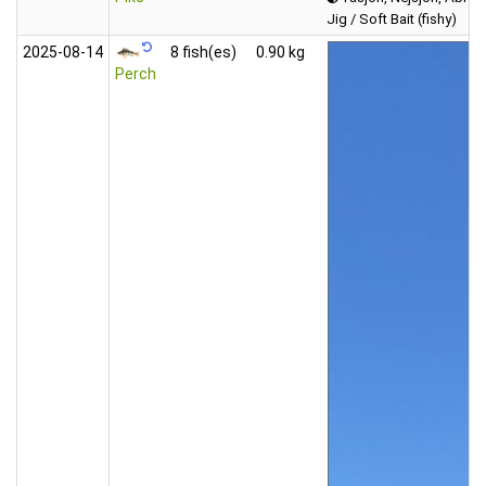
Jig / Soft Bait (fishy)
2025‑08‑14
8 fish(es)
0.90 kg
Perch