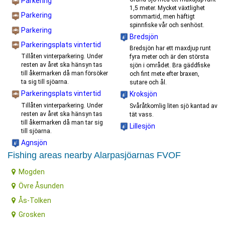
Parkering
1,5 meter. Mycket växtlighet
Parkering
sommartid, men häftigt
spinnfiske vår och senhöst.
Parkering
Bredsjön
Parkeringsplats vintertid
Bredsjön har ett maxdjup runt
Tillåten vinterparkering. Under
fyra meter och är den största
resten av året ska hänsyn tas
sjön i området. Bra gäddfiske
till åkermarken då man försöker
och fint mete efter braxen,
ta sig till sjöarna.
sutare och ål.
Parkeringsplats vintertid
Kroksjön
Tillåten vinterparkering. Under
Svåråtkomlig liten sjö kantad av
resten av året ska hänsyn tas
tät vass.
till åkermarken då man tar sig
Lillesjön
till sjöarna.
Agnsjön
Fishing areas nearby Alarpasjöarnas FVOF
Mogden
Övre Åsunden
Ås-Tolken
Grosken