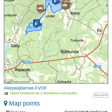
1 km
Alarpasjöarnas FVOF
Västra Götalands län
/
Ulricehamn municipality
.
Map legend
Map points
Grund sjö med ett maxdjup runt