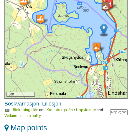
500 m
Boskvarnasjön, Lillesjön
Jönköpings län
and
Kronobergs län
/
Uppvidinge
and
Map legend
Vetlanda municipality
.
Map points