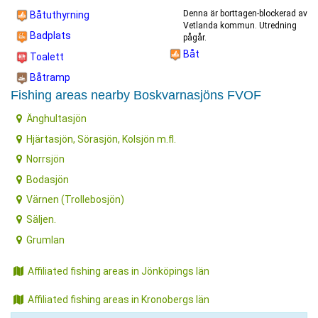
Denna är borttagen-blockerad av
Båtuthyrning
Vetlanda kommun. Utredning
Badplats
pågår.
Båt
Toalett
Båtramp
Fishing areas nearby Boskvarnasjöns FVOF
Änghultasjön
Hjärtasjön, Sörasjön, Kolsjön m.fl.
Norrsjön
Bodasjön
Värnen (Trollebosjön)
Säljen.
Grumlan
Affiliated fishing areas in Jönköpings län
Affiliated fishing areas in Kronobergs län