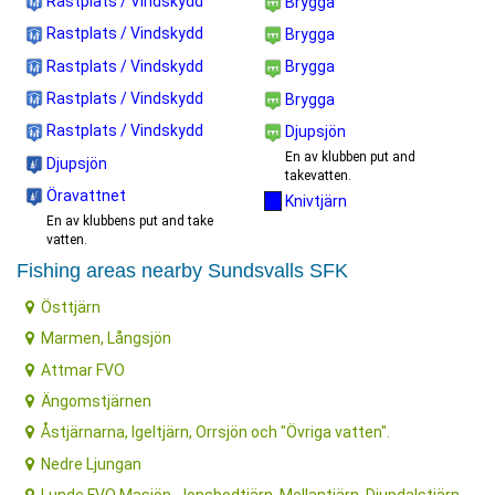
Rastplats / Vindskydd
Brygga
Rastplats / Vindskydd
Brygga
Rastplats / Vindskydd
Brygga
Rastplats / Vindskydd
Brygga
Rastplats / Vindskydd
Djupsjön
En av klubben put and
Djupsjön
takevatten.
Öravattnet
Knivtjärn
En av klubbens put and take
vatten.
Fishing areas nearby Sundsvalls SFK
Östtjärn
Marmen, Långsjön
Attmar FVO
Ängomstjärnen
Åstjärnarna, Igeltjärn, Orrsjön och "Övriga vatten".
Nedre Ljungan