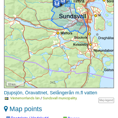
10 km
Djupsjön, Öravattnet, Selångerån m.fl vatten
Västernorrlands län
/
Sundsvall municipality
.
Map legend
Map points