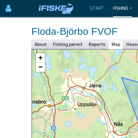
START
FISHING
Floda-Björbo FVOF
About
Fishing permit
Reports
Map
Hous
+
−