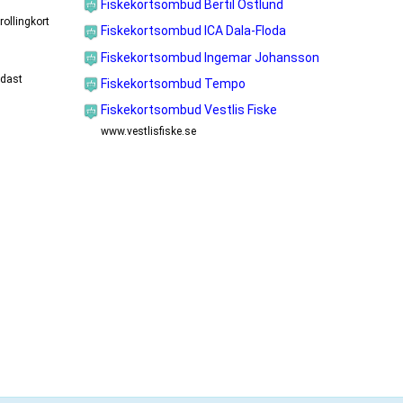
Fiskekortsombud Bertil Östlund
rollingkort
Fiskekortsombud ICA Dala-Floda
Fiskekortsombud Ingemar Johansson
ndast
Fiskekortsombud Tempo
Fiskekortsombud Vestlis Fiske
www.vestlisfiske.se