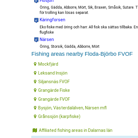
Flosjön
Öring, Gädda, Abborre, Mört, Sik, Braxen, Småsik, Sutare. T
för trolling kan lösas separat.
Käringforsen
Eko fiske med öring och harr. All fisk ska sättas tillbaka. E
flugfiske
Närsen
Öring, Storsik, Gädda, Abborre, Mört
Fishing areas nearby Floda-Björbo FVOF
Mockfjärd
Leksand Insjön
Siljansnäs FVOF
Grangärde Fiske
Grangärde FVOF
Bysjön, Västerdalälven, Närsen mfl
Grånssjön (karpfiske)
Affiliated fishing areas in Dalarnas län