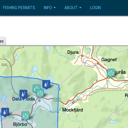
FISHING PERMITS
INFO
ABOUT
LOGIN
es