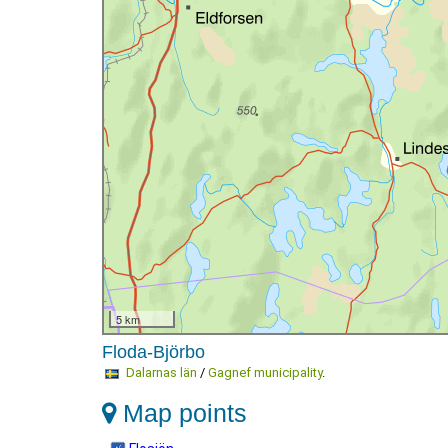
5 km
Floda-Björbo
Dalarnas län
/
Gagnef municipality
.
Map points