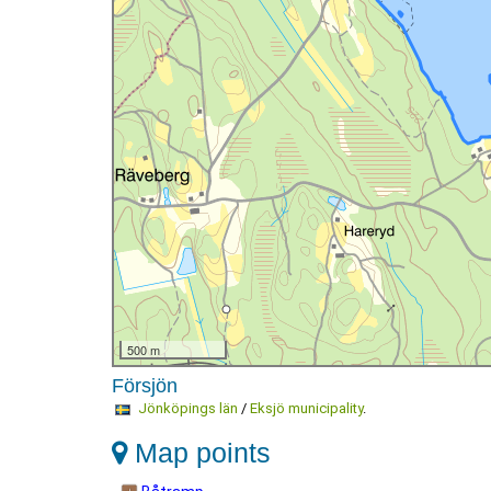
500 m
Försjön
Jönköpings län
/
Eksjö municipality
.
Map points