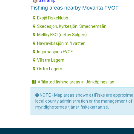
Båtramp
Fishing areas nearby Movänta FVOF
Eksjö Fiskeklubb
Skedesjön, Kyrkesjön, Smedhemsån
Mellby FKO (del av Solgen)
Havravikssjön m fl vatten
Ingarpasjöns FVOF
Västra Lägern
Östra Lägern
Affiliated fishing areas in Jönköpings län
NOTE - Map areas shown at iFiske are approximat
local county administration or the management of 
myndigheternas tjänst fiskekartan.se.