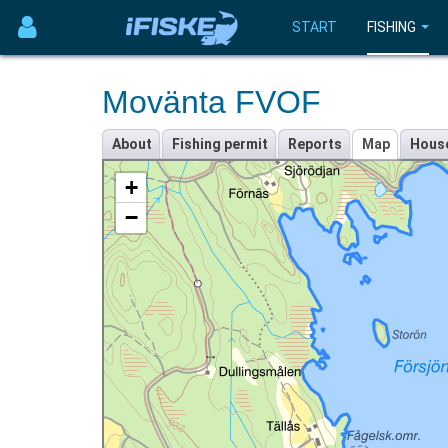
START
FISHING
Movänta FVOF
About
Fishing permit
Reports
Map
Hous
+
−