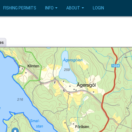
FISHING PERMITS
INFO
ABOUT
LOGIN
es