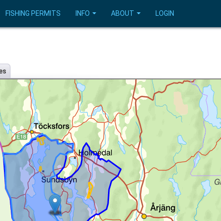
FISHING PERMITS
INFO
ABOUT
LOGIN
es