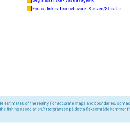
Begränsat fiske - Västra Fågelvik
Endast fiskerättsinnehavare i Struven/Stora Le
e estimates of the reality. For accurate maps and boundaries, contac
the fishing association.Yttergränsen på detta fiskeområde kommer f