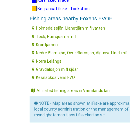
Kortfiskeområde
Begränsat fiske - Töcksfors
Fishing areas nearby Foxens FVOF
Holmedalssjön, Lianetjärn m fl vatten
Töck, Hurrsjöarna mfl
Krontjärnen
Nedre Blomsjön, Övre Blomsjön, Algusvattnet mfl
Norra Lelångs
Gravdalssjön m fl sjöar
Kesnacksälvens FVO
Affiliated fishing areas in Värmlands län
NOTE - Map areas shown at iFiske are approximat
local county administration or the management of 
myndigheternas tjänst fiskekartan.se.