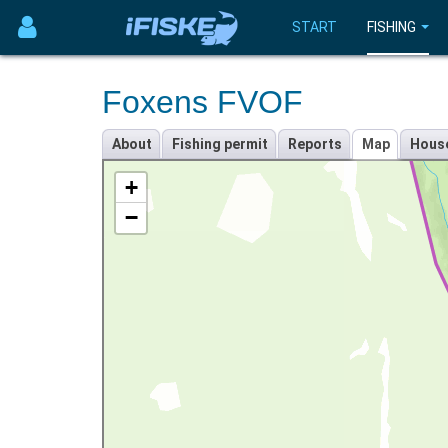
START
FISHING
Foxens FVOF
About
Fishing permit
Reports
Map
Hous
+
−