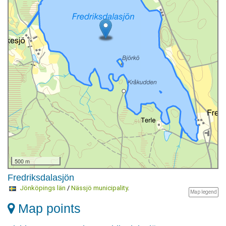
500 m
Fredriksdalasjön
Jönköpings län
/
Nässjö municipality
.
Map legend
Map points