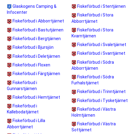
Glaskogens Camping &
Fiskeförbud i Stentjärnen
Infocenter
Fiskeförbud i Stora
Fiskeförbud i Abborrtjärnet
Abborrtjärnet
Fiskeförbud i Bastutjärnen
Fiskeförbud i Stora
Kvarntjärnen
Fiskeförbud i Bergtjärnen
Fiskeförbud i Svaletjärnet
Fiskeförbud i Bjursjön
Fiskeförbud i Svantjärnet
Fiskeförbud i Deletjärnen
Fiskeförbud i Södra
Fiskeförbud i Floxen
Abborrtjärnen
Fiskeförbud i Färgtjärnen
Fiskeförbud i Södra
Fiskeförbud i
Furhalstjärnet
Gunnarstjärnen
Fiskeförbud i Trinntjärnet
Fiskeförbud i Hemtjärnet
Fiskeförbud i Tysketjärnet
Fiskeförbud i
Fiskeförbud i Västra
Kallebodatjärnet
Holmtjärnen
Fiskeförbud i Lilla
Fiskeförbud i Västra
Abborrtjärnet
Sottjärnet