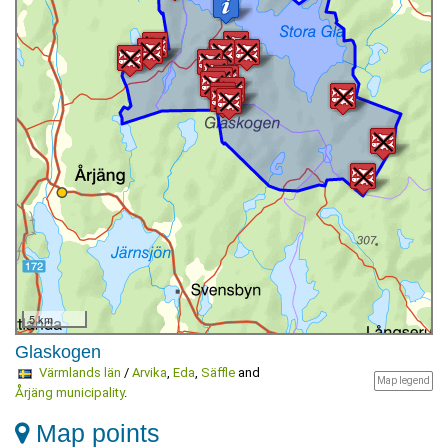
5 km
Glaskogen
Värmlands län
/
Arvika
,
Eda
,
Säffle
and
Map legend
Årjäng municipality
.
Map points