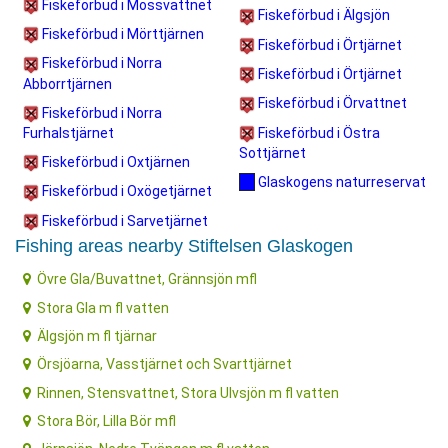
Fiskeförbud i Mossvattnet
Fiskeförbud i Älgsjön
Fiskeförbud i Mörttjärnen
Fiskeförbud i Örtjärnet
Fiskeförbud i Norra
Fiskeförbud i Örtjärnet
Abborrtjärnen
Fiskeförbud i Örvattnet
Fiskeförbud i Norra
Fiskeförbud i Östra
Furhalstjärnet
Sottjärnet
Fiskeförbud i Oxtjärnen
Glaskogens naturreservat
Fiskeförbud i Oxögetjärnet
Fiskeförbud i Sarvetjärnet
Fishing areas nearby Stiftelsen Glaskogen
Övre Gla/Buvattnet, Grännsjön mfl
Stora Gla m fl vatten
Älgsjön m fl tjärnar
Örsjöarna, Vasstjärnet och Svarttjärnet
Rinnen, Stensvattnet, Stora Ulvsjön m fl vatten
Stora Bör, Lilla Bör mfl