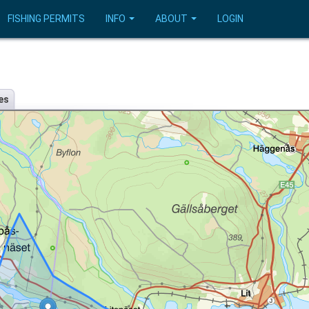
FISHING PERMITS
INFO
ABOUT
LOGIN
es