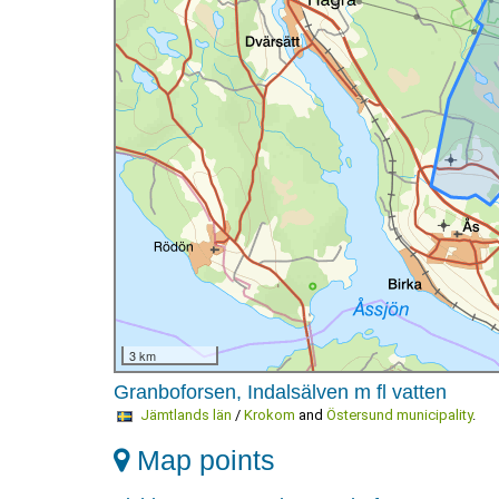
3 km
Granboforsen, Indalsälven m fl vatten
Jämtlands län
/
Krokom
and
Östersund municipality
.
Map points