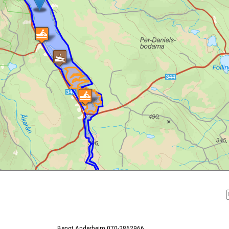
Bengt Anderheim 070-2862966