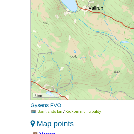
3 km
Gysens FVO
Jämtlands län
/
Krokom municipality
.
Map points