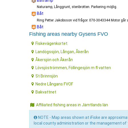
Båtramp
Naturamp, Långgrunt, stenbrotten. Parkering möjlig.
Båt
Ring Petter Jakobsson vid frågor. 070-3043344 Motor går att
Båt
Fishing areas nearby Gysens FVO
Fiskevägenkortet
Landögssjön, Långan, Åkerån
Åkersjön och Åkerån
Lövsjöströmmen, Föllingesjön m fl vatten
St Brinnsjön
Nedre Långans FVOF
Bakvattnet
Affiliated fishing areas in Jämtlands län
NOTE - Map areas shown at iFiske are approximat
local county administration or the management of t