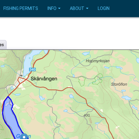
FISHING PERMITS
INFO
ABOUT
LOGIN
es