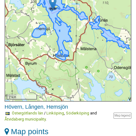
2 km
Hövern, Lången, Hemsjön
Östergötlands län
/
Linköping
,
Söderköping
and
Map legend
Åtvidaberg municipality
.
Map points