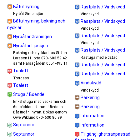
Båtuthyrning
Rastplats / Vindskydd
Hyrbåt Simessjön
Vindskydd
Båtuthyrning, bokning och
Rastplats / Vindskydd
nycklar
Vindskydd
Rastplats / Vindskydd
Hyrbåtar Gräningen
Vindskydd
Hyrbåtar Ljussjön
Rastplats / Vindskydd
Bokning och nycklar hos Stefan
Rastuga med eldstad
Larsson i Hjorta 070- 603 59 42
samt Harsagården 0651-495 11
Rastplats / Vindskydd
Toalett
Rastplats / Vindskydd
Torrdass
Vindskydd
Toalett
Vindskydd
Stuga / Boende
Parkering
Enkel stuga med vedkamin och
Parkering
6st bäddar i ett rum. Utedass.
Båt ingår i hyran. Bokas genom
Information
Owe Wiklund 070- 630 80 99
Soptunnor
Information
Soptunnor
Tillgänglighetsanpassad