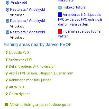
fiskeplats
Vindskydd
Fiskekortsförs.
Rastplats / Vindskydd
Arrenderas från Ljusdals
Vindskydd
FVO av Järvsö FVO och ingår
Rastplats / Vindskydd
därför i våra vatten
Vindskydd
Ingår inte i Järvsö Fvof´s
Rastplats / Vindskydd
vatten
Vindskydd
Fishing areas nearby Järvsö FVOF
Ljusdals FVO
Undersviks FVF
Dellenbygdens SFK Tovåssjön
Arbrås FVF Lillsjön, Stugsjön, Ljusnan mm
Ränningen med bifl.Ljusnan
Alfta FVOF
Östra Nyasen
Affiliated fishing areas in Gävleborgs län