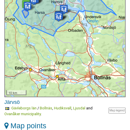
10 km
Järvsö
Gävleborgs län
/
Bollnäs
,
Hudiksvall
,
Ljusdal
and
Map legend
Ovanåker municipality
.
Map points