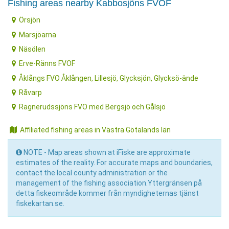
Fishing areas nearby Kabbosjöns FVOF
Örsjön
Marsjöarna
Näsölen
Erve-Ränns FVOF
Åklångs FVO Åklången, Lillesjö, Glycksjön, Glycksö-ände
Råvarp
Ragnerudssjöns FVO med Bergsjö och Gålsjö
Affiliated fishing areas in Västra Götalands län
NOTE - Map areas shown at iFiske are approximate
estimates of the reality. For accurate maps and boundaries,
contact the local county administration or the
management of the fishing association.Yttergränsen på
detta fiskeområde kommer från myndigheternas tjänst
fiskekartan.se.