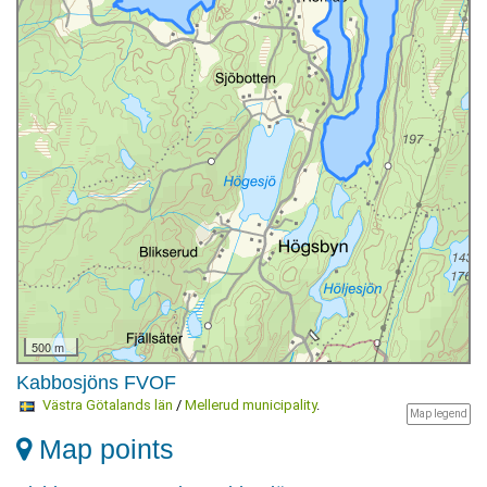
500 m
Kabbosjöns FVOF
Västra Götalands län
/
Mellerud municipality
.
Map legend
Map points