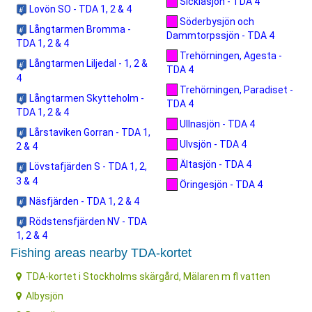
Sicklasjön - TDA 4
Lovön SO - TDA 1, 2 & 4
Söderbysjön och
Långtarmen Bromma -
Dammtorpssjön - TDA 4
TDA 1, 2 & 4
Trehörningen, Agesta -
Långtarmen Liljedal - 1, 2 &
TDA 4
4
Trehörningen, Paradiset -
Långtarmen Skytteholm -
TDA 4
TDA 1, 2 & 4
Ullnasjön - TDA 4
Lårstaviken Gorran - TDA 1,
Ulvsjön - TDA 4
2 & 4
Ältasjön - TDA 4
Lövstafjärden S - TDA 1, 2,
3 & 4
Öringesjön - TDA 4
Näsfjärden - TDA 1, 2 & 4
Rödstensfjärden NV - TDA
1, 2 & 4
Fishing areas nearby TDA-kortet
TDA-kortet i Stockholms skärgård, Mälaren m fl vatten
Albysjön