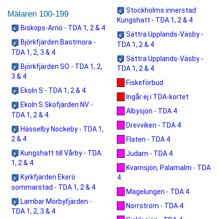
Stockholms innerstad
Mälaren 100-199
Kungshatt - TDA 1, 2 & 4
Biskops-Arnö - TDA 1, 2 & 4
Sättra Upplands-Väsby -
Björkfjärden Bastmora -
TDA 1, 2 & 4
TDA 1, 2, 3 & 4
Sättra Upplands-Väsby -
Björkfjärden SO - TDA 1, 2,
TDA 1, 2 & 4
3 & 4
Fiskeförbud
Ekoln S - TDA 1, 2 & 4
Ingår ej i TDA-kortet
Ekoln S Skofjärden NV -
Albysjön - TDA 4
TDA 1, 2 & 4
Drevviken - TDA 4
Hässelby Nockeby - TDA 1,
2 & 4
Flaten - TDA 4
Kungshatt till Vårby - TDA
Judarn - TDA 4
1, 2 & 4
Kvarnsjön, Palamalm - TDA
Kyrkfjärden Ekerö
4
sommarstad - TDA 1, 2 & 4
Magelungen - TDA 4
Lambar Mörbyfjärden -
Norrström - TDA 4
TDA 1, 2, 3 & 4