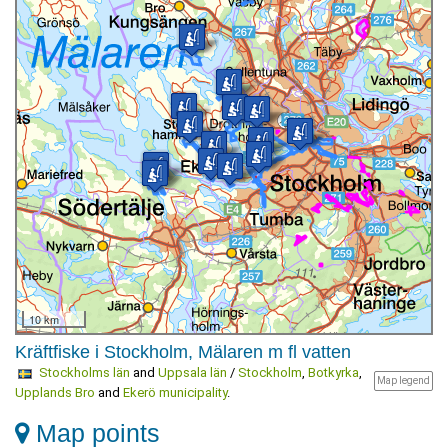
10 km
Kräftfiske i Stockholm, Mälaren m fl vatten
Stockholms län
and
Uppsala län
/
Stockholm
,
Botkyrka
,
Map legend
Upplands Bro
and
Ekerö municipality
.
Map points