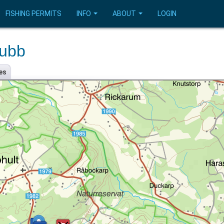
FISHING PERMITS
INFO
ABOUT
LOGIN
lubb
es