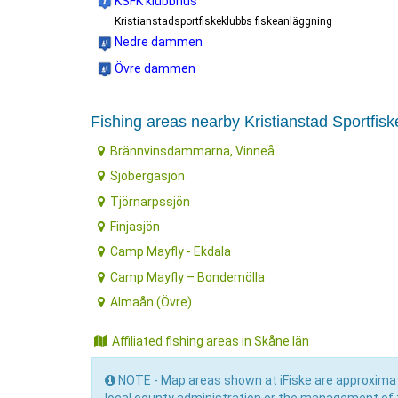
KSFK klubbhus
Kristianstadsportfiskeklubbs fiskeanläggning
Nedre dammen
Övre dammen
Fishing areas nearby Kristianstad Sportfis
Brännvinsdammarna, Vinneå
Sjöbergasjön
Tjörnarpssjön
Finjasjön
Camp Mayfly - Ekdala
Camp Mayfly – Bondemölla
Almaån (Övre)
Affiliated fishing areas in Skåne län
NOTE - Map areas shown at iFiske are approximat