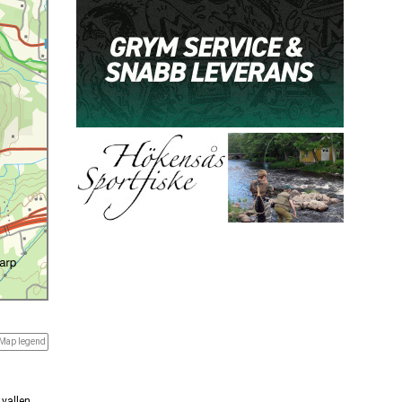
Map legend
 vallen