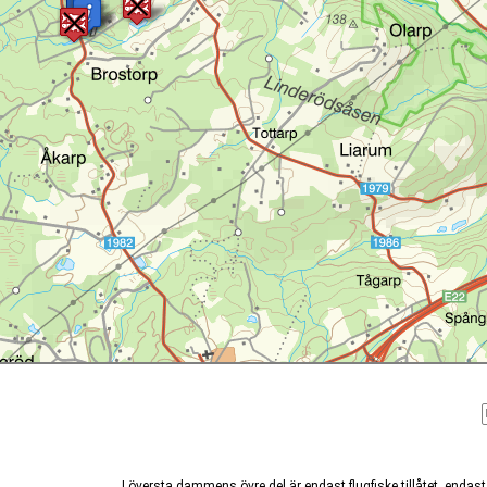
I översta dammens övre del är endast flugfiske tillåtet, endast