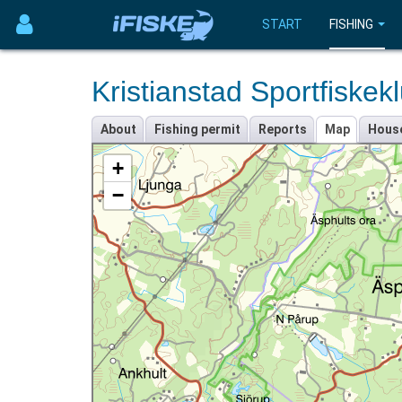
START
FISHING
Kristianstad Sportfiskek
About
Fishing permit
Reports
Map
Hous
+
−