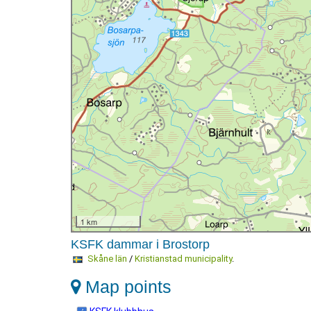
1 km
KSFK dammar i Brostorp
Skåne län
/
Kristianstad municipality
.
Map points