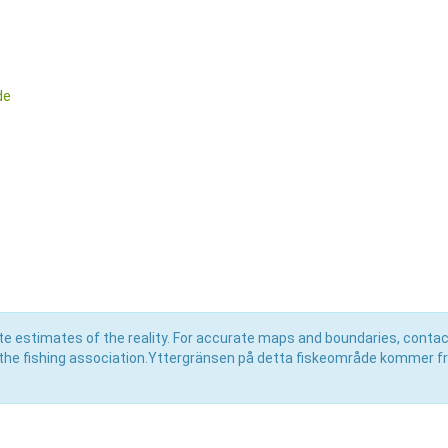
de
e estimates of the reality. For accurate maps and boundaries, contac
the fishing association.Yttergränsen på detta fiskeområde kommer f