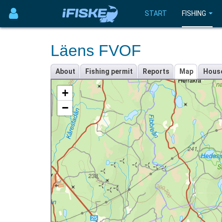
START
FISHING
Läens FVOF
About
Fishing permit
Reports
Map
Hous
+
−