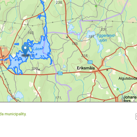
 municipality
.