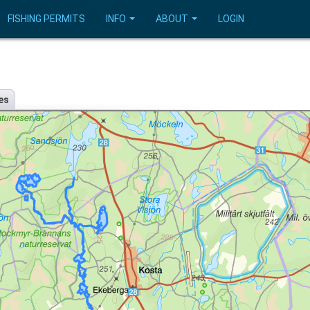
FISHING PERMITS
INFO
ABOUT
LOGIN
es