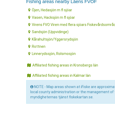
Fishing areas nearby Läens FVOF
Öjen, Hedasjön m fl sjöar
Vasen, Hacksjön m fl sjöar
Virens FVO Viren med flera sjöars Fiskevårdsområ
Sandsjön (Uppvidinge)
Kårahultsjön/Yggersrydsjön
Rottnen
Linnerydssjön, Rolsmosjön
Affiliated fishing areas in Kronobergs län
Affiliated fishing areas in Kalmar län
NOTE - Map areas shown at iFiske are approximat
local county administration or the management of 
myndigheternas tjänst fiskekartan.se.