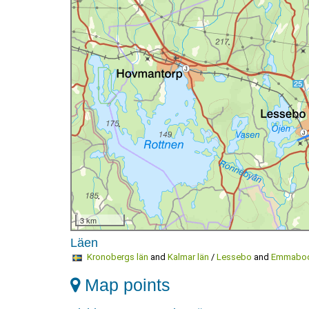
3 km
Läen
Kronobergs län
and
Kalmar län
/
Lessebo
and
Emmaboda
Map points