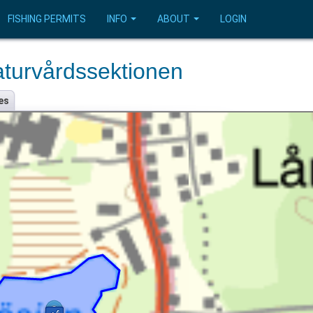
FISHING PERMITS
INFO
ABOUT
LOGIN
turvårdssektionen
es