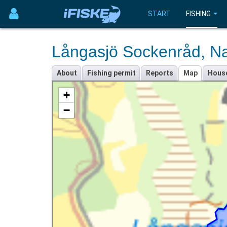
START
FISHING
Långasjö Sockenråd, Na
About
Fishing permit
Reports
Map
Hous
+
−