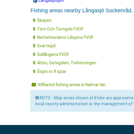
Långasjösjön
Fishing areas nearby Långasjö Sockenråd,
Skepen
Törn Och Törngöls FVOF
Nätterhövdens-Lillsjöns FVOF
Svartegöl
Sidlångens FVOF
Älten, Gategölen, Trehörningen
Åsjön m fl sjöar
Affiliated fishing areas in Kalmar län
NOTE - Map areas shown at iFiske are approximat
local county administration or the management of t