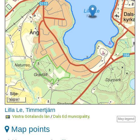
300 m
Lilla Le, Timmertjärn
Västra Götalands län
/
Dals Ed municipality
.
Map legend
Map points